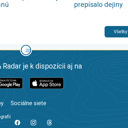
anú
prepísalo dejiny
Všetky
 Radar je k dispozícii aj na
by
Sociálne siete
grafií