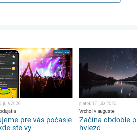
 . . streda 29. júla 2026
me pre vás počasie tam kde ste vy. Letné podujatia. . . streda 15
Začína obdobie padajúcich h
5. júla 2026
piatok 17. júla 2026
odujatia
Vrchol v auguste
ujeme pre vás počasie
Začína obdobie p
kde ste vy
hviezd