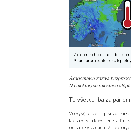
Z extrémneho chladu do extrémn
9. januárom tohto roka teplotný
Škandinávia zažíva bezprecede
Na niektorých miestach stúpli 
To všetko iba za pár dní
Vo vyšších zemepisných šírka
ktorá viedla k výmene veľmi s
oceánsky vzduch. V niektorých