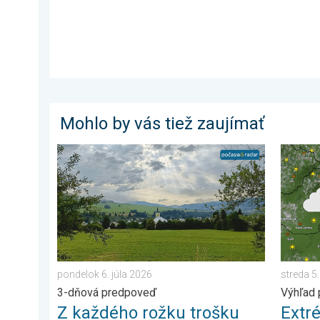
Mohlo by vás tiež zaujímať
Z každého rožku trošku. 3-dňová predpoveď. . . pond
Extrém 
pondelok 6. júla 2026
streda 5
3-dňová predpoveď
Výhľad 
Z každého rožku trošku
Extr