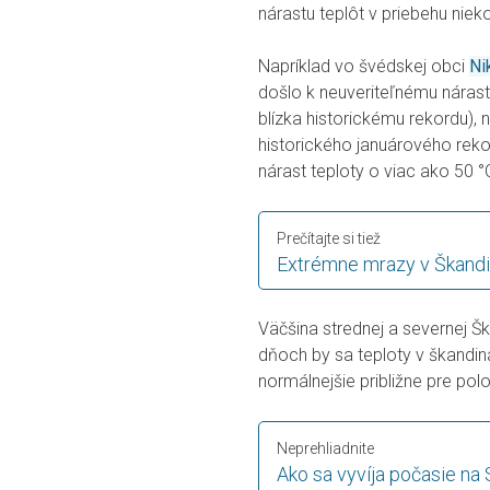
nárastu teplôt v priebehu niek
Napríklad vo švédskej obci
Ni
došlo k neuveriteľnému nárast
blízka historickému rekordu), n
historického januárového rek
nárast teploty o viac ako 50 °
Prečítajte si tiež
Extrémne mrazy v Škandi
Väčšina strednej a severnej Š
dňoch by sa teploty v škandin
normálnejšie približne pre polo
Neprehliadnite
Ako sa vyvíja počasie na