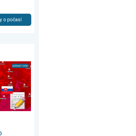
y o počasí
2026
o dejiny. Aj stredoeurópsky rekord. . . piatok 7. augusta 2026
o