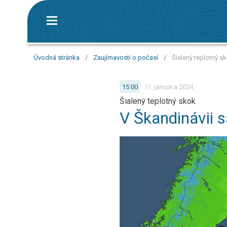
Úvodná stránka
/
Zaujímavosti o počasí
/
Šialený teplotný sk
15:00
11. januára 2024
Šialený teplotný skok
V Škandinávii s