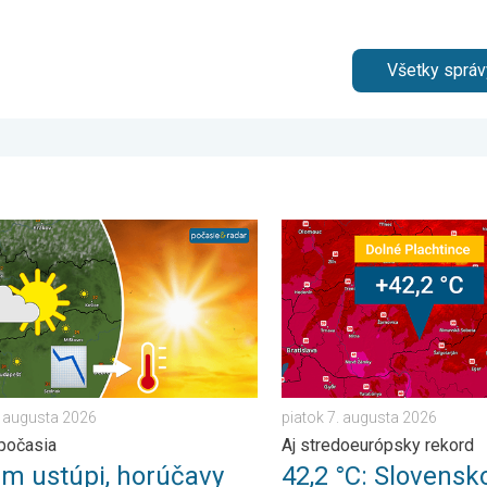
Všetky správ
elok 6. júla 2026
ustúpi, horúčavy zostanú. Výhľad počasia. . . streda 5. augusta 
42,2 °C: Slovensko prepísal
. augusta 2026
piatok 7. augusta 2026
počasia
Aj stredoeurópsky rekord
ém ustúpi, horúčavy
42,2 °C: Slovensk