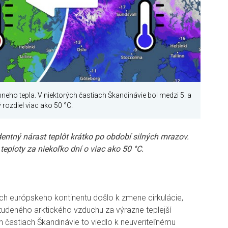
eho tepla. V niektorých častiach Škandinávie bol medzi 5. a
 rozdiel viac ako 50 °C.
ntný nárast teplôt krátko po období silných mrazov.
teploty za niekoľko dní o viac ako 50 °C.
ch európskeho kontinentu došlo k zmene cirkulácie,
tudeného arktického vzduchu za výrazne teplejší
 častiach Škandinávie to viedlo k neuveriteľnému