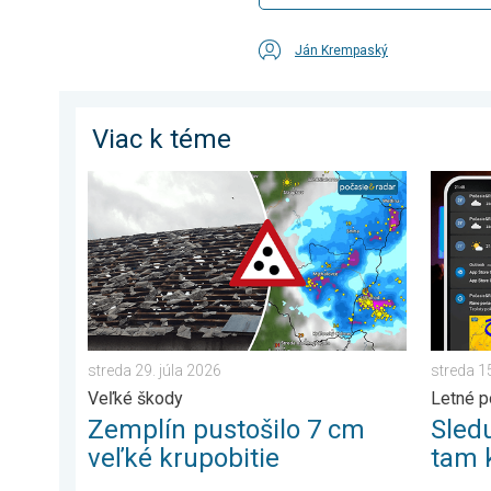
Ján Krempaský
Viac k téme
Zemplín pustošilo 7 cm veľké krupobitie. Veľké škody.
Sleduje
streda 29. júla 2026
streda 1
Veľké škody
Letné p
Zemplín pustošilo 7 cm
Sled
veľké krupobitie
tam 