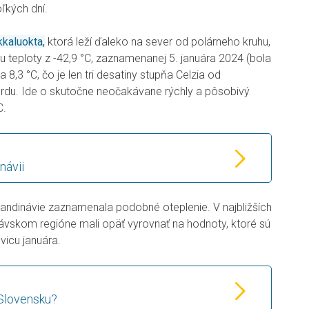
oľkých dní.
kkaluokta,
ktorá leží ďaleko na sever od polárneho kruhu,
u teploty z -42,9 °C, zaznamenanej 5. januára 2024 (bola
a 8,3 °C, čo je len tri desatiny stupňa Celzia od
ordu. Ide o skutočne neočakávane rýchly a pôsobivý
C.
návii
kandinávie zaznamenala podobné oteplenie. V najbližších
ávskom regióne mali opäť vyrovnať na hodnoty, ktoré sú
vicu januára.
 Slovensku?