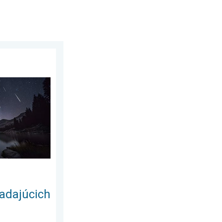
. júla 2026
viezd. Vrchol v auguste. . . piatok 17. júla 2026
adajúcich