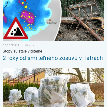
pondelok 13. júla 2026
Stopy sú stále viditeľné
2 roky od smrteľného zosuvu v Tatrách
Ako účinne ochrániť úrodu pred mrazmi?. Najväčší jarný strašiak