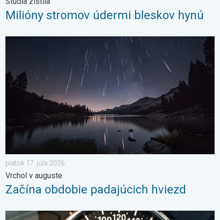
Štúdia zistila
Milióny stromov údermi bleskov hynú
Začína obdobie padajúcich hviezd. Vrchol v auguste. . . piatok 
piatok 17. júla 2026
Vrchol v auguste
Začína obdobie padajúcich hviezd
Je teplota vo vašom aute reálna?. Nenechajte sa oklamať. . . š