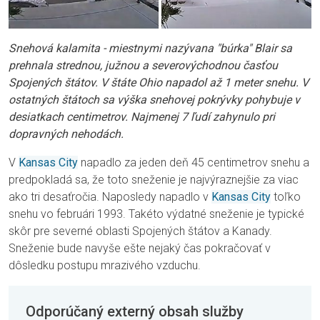
Snehová kalamita - miestnymi nazývana "búrka" Blair sa
prehnala strednou, južnou a severovýchodnou časťou
Spojených štátov. V štáte Ohio napadol až 1 meter snehu. V
ostatných štátoch sa výška snehovej pokrývky pohybuje v
desiatkach centimetrov. Najmenej 7 ľudí zahynulo pri
dopravných nehodách.
V
Kansas City
napadlo za jeden deň 45 centimetrov snehu a
predpokladá sa, že toto sneženie je najvýraznejšie za viac
ako tri desaťročia. Naposledy napadlo v
Kansas City
toľko
snehu vo februári 1993. Takéto výdatné sneženie je typické
skôr pre severné oblasti Spojených štátov a Kanady.
Sneženie bude navyše ešte nejaký čas pokračovať v
dôsledku postupu mrazivého vzduchu.
Odporúčaný externý obsah služby