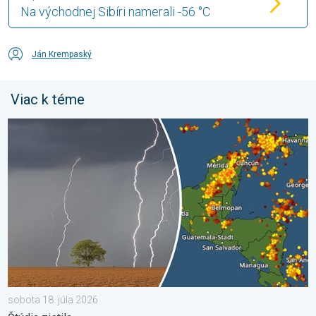
Na východnej Sibíri namerali -56 °C
Ján Krempaský
Viac k téme
Milióny stromov údermi bleskov hynú. Štúdia zistila. . . sobota 
sobota 18. júla 2026