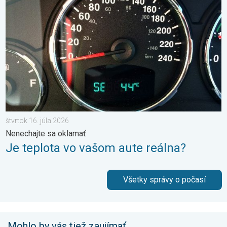
štvrtok 16. júla 2026
Nenechajte sa oklamať
Je teplota vo vašom aute reálna?
Všetky správy o počasí
Mohlo by vás tiež zaujímať