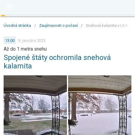
Úvodná stránka
/
Zaujímavosti o počasí
/
Snehová kalamita v USA: niek
13:00
9. januára 2025
Až do 1 metra snehu
Spojené štáty ochromila snehová
kalamita