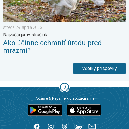
streda 29. apríla 2026
Najväčší jarný strašiak
Ako účinne ochrániť úrodu pred
mrazmi?
Všetky príspevky
Počasie & Radar je k dispozícii aj na