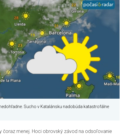
v nedohľadne. Sucho v Katalánsku nadobúda katastrofálne
ony čoraz menej. Hoci obrovský závod na odsoľovanie