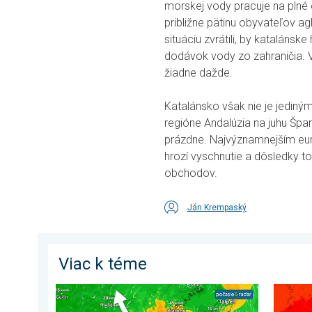
morskej vody pracuje na plné
približne pätinu obyvateľov a
situáciu zvrátili, by katalán
dodávok vody zo zahraničia. V
žiadne dažde.
Katalánsko však nie je jedin
regióne Andalúzia na juhu Špan
prázdne. Najvýznamnejším eur
hrozí vyschnutie a dôsledky t
obchodov.
Ján Krempaský
Viac k téme
Čínu zasiahne pomerne silný tajfún. Až 500 litrov dažď
Bol pre