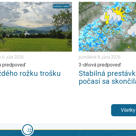
otiek. . . streda 21. januára 2026
ho rožku trošku. 3-dňová predpoveď. . . pondelok 6. júla 2026
Stabilná prestávka v počas
 6. júla 2026
pondelok 8. júna 2026
á predpoveď
3-dňová predpoveď
ždého rožku trošku
Stabilná prestávk
počasí sa skončil
Všetky