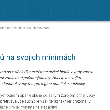
Vodné nádrže sú na svojich minimách
ú na svojich minimách
hrad sa v dôsledku extrémne nízkej hladiny vody znovu
dysi zaplavené počas výstavby. Hoci je to svojím
dostatok vody má pre región drastické následky.
ýchodnom Španielsku je dôležitým zdrojom pitnej vody
e pretrvávajúce sucho je však teraz takmer prázdna. V
bližne 6 % jej maximálnej kapacity!