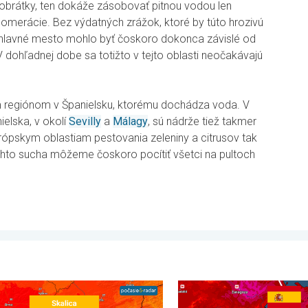
 obrátky, ten dokáže zásobovať pitnou vodou len
glomerácie. Bez výdatných zrážok, ktoré by túto hrozivú
ske hlavné mesto mohlo byť čoskoro dokonca závislé od
 dohľadnej dobe sa totižto v tejto oblasti neočakávajú
ým regiónom v Španielsku, ktorému dochádza voda. V
ielska, v okolí
Sevilly
a
Málagy
, sú nádrže tiež takmer
ópskym oblastiam pestovania zeleniny a citrusov tak
ohto sucha môžeme čoskoro pocítiť všetci na pultoch
a. . . sobota 25. júla 2026
konaný rekord minimálnej teploty. Extrémne horúčavy 2026. . . s
V južnej Európe vrcholia ďal