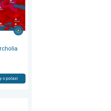
rcholia
y o počasí