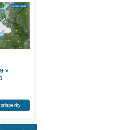
í sa skončila. 3-dňová predpoveď. . . pondelok 8. júna 2026
a v
a
 príspevky