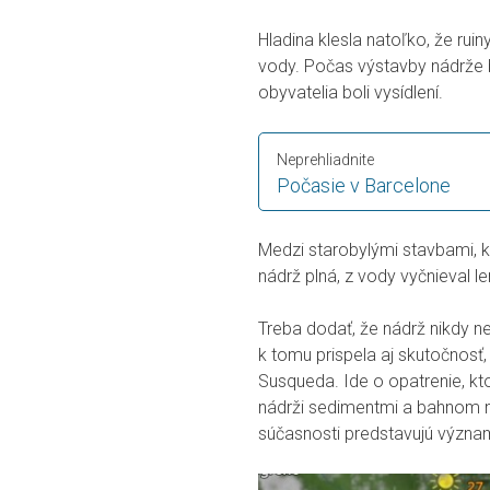
Hladina klesla natoľko, že rui
vody. Počas výstavby nádrže 
obyvatelia boli vysídlení.
Neprehliadnite
Počasie v Barcelone
Medzi starobylými stavbami, kt
nádrž plná, z vody vyčnieval le
Treba dodať, že nádrž nikdy 
k tomu prispela aj skutočnosť
Susqueda. Ide o opatrenie, kt
nádrži sedimentmi a bahnom na
súčasnosti predstavujú významn