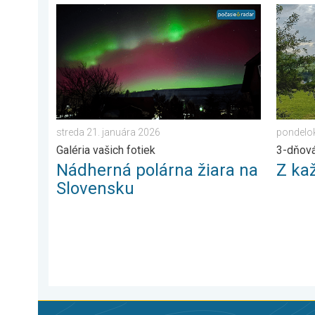
Nádherná polárna žiara na Slovensku. Galéria vašich f
Z každé
streda 21. januára 2026
pondelok
Galéria vašich fotiek
3-dňov
Nádherná polárna žiara na
Z ka
Slovensku