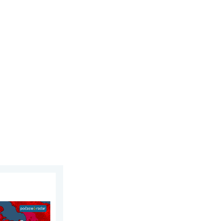
treda 5. augusta 2026
šie horúčavy. Až 45 °C. . . streda 22. júla 2026