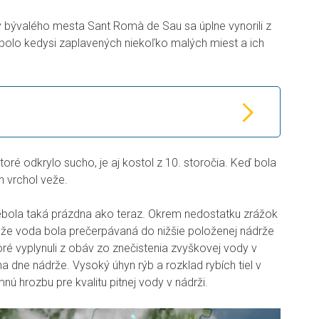
ny bývalého mesta Sant Romà de Sau sa úplne vynorili z
bolo kedysi zaplavených niekoľko malých miest a ich
oré odkrylo sucho, je aj kostol z 10. storočia. Keď bola
n vrchol veže.
nebola taká prázdna ako teraz. Okrem nedostatku zrážok
, že voda bola prečerpávaná do nižšie položenej nádrže
oré vyplynuli z obáv zo znečistenia zvyškovej vody v
 dne nádrže. Vysoký úhyn rýb a rozklad rybích tiel v
ú hrozbu pre kvalitu pitnej vody v nádrži.