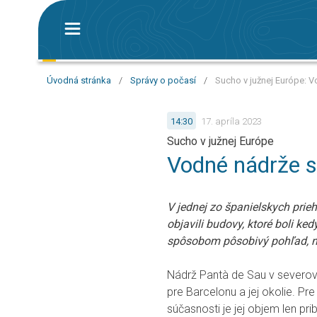
Úvodná stránka
/
Správy o počasí
/
Sucho v južnej Európe: 
14:30
17. apríla 2023
Sucho v južnej Európe
Vodné nádrže s
V jednej zo španielskych prie
objavili budovy, ktoré boli ke
spôsobom pôsobivý pohľad, ne
Nádrž Pantà de Sau v severov
pre Barcelonu a jej okolie. Pr
súčasnosti je jej objem len pri