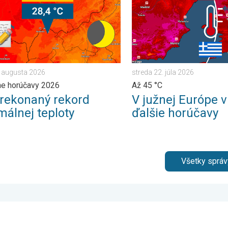
. augusta 2026
streda 22. júla 2026
ne horúčavy 2026
Až 45 °C
prekonaný rekord
V južnej Európe v
málnej teploty
ďalšie horúčavy
Všetky správ