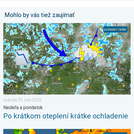
Mohlo by vás tiež zaujímať
Po krátkom oteplení krátke ochladenie. Nedeľa a pondelok. . .
sobota 25. júla 2026
Nedeľa a pondelok
Po krátkom oteplení krátke ochladenie
UV index stúpa už poriadne vysoko. Nepodceňte slnko. . . so