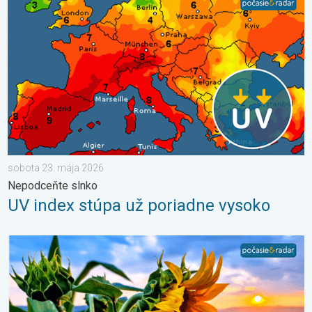
sobota 23. mája 2026
Nepodceňte slnko
UV index stúpa už poriadne vysoko
Žatva, dovolenky a najteplejšie počasie. Mesiac júl. . . sobota 