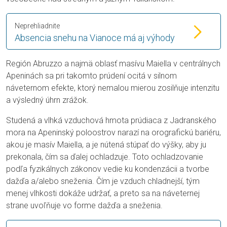
Neprehliadnite
Absencia snehu na Vianoce má aj výhody
Región Abruzzo a najmä oblasť masívu Maiella v centrálnych
Apeninách sa pri takomto prúdení ocitá v silnom
náveternom efekte, ktorý nemalou mierou zosilňuje intenzitu
a výsledný úhrn zrážok.
Studená a vlhká vzduchová hmota prúdiaca z Jadranského
mora na Apeninský poloostrov narazí na orografickú bariéru,
akou je masív Maiella, a je nútená stúpať do výšky, aby ju
prekonala, čím sa ďalej ochladzuje. Toto ochladzovanie
podľa fyzikálnych zákonov vedie ku kondenzácii a tvorbe
dažďa a/alebo sneženia. Čím je vzduch chladnejší, tým
menej vlhkosti dokáže udržať, a preto sa na náveternej
strane uvoľňuje vo forme dažďa a sneženia.