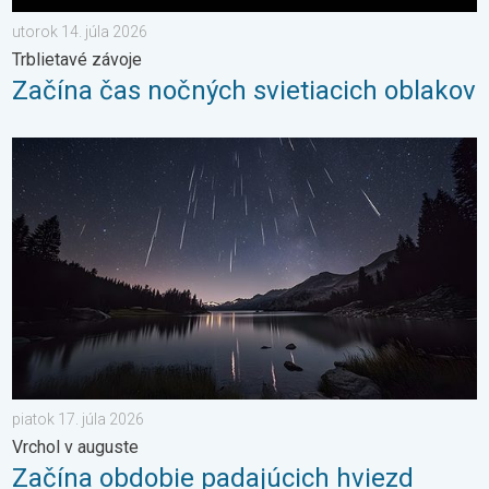
utorok 14. júla 2026
Trblietavé závoje
Začína čas nočných svietiacich oblakov
Začína obdobie padajúcich hviezd. Vrchol v auguste. . . piatok 
piatok 17. júla 2026
Vrchol v auguste
Začína obdobie padajúcich hviezd