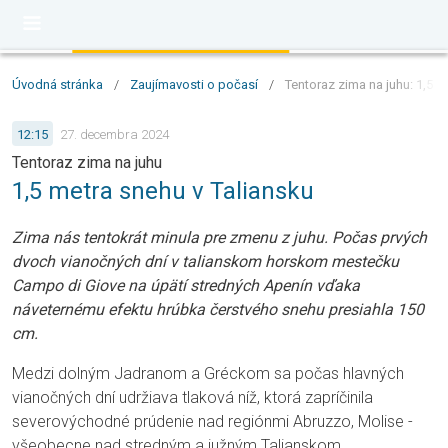
Úvodná stránka
/
Zaujímavosti o počasí
/
Tentoraz zima na juhu: 1,5 m
12:15
27. decembra 2024
Tentoraz zima na juhu
1,5 metra snehu v Taliansku
Zima nás tentokrát minula pre zmenu z juhu.
Počas prvých
dvoch vianočných dní v talianskom horskom mestečku
Campo di Giove na úpätí stredných Apenín vďaka
náveternému efektu hrúbka čerstvého snehu presiahla 150
cm.
Medzi dolným Jadranom a Gréckom sa počas hlavných
vianočných dní udržiava tlaková níž, ktorá zapríčinila
severovýchodné prúdenie nad regiónmi Abruzzo, Molise -
všeobecne nad stredným a južným Talianskom.