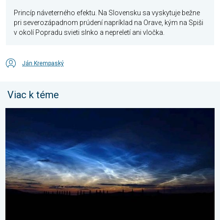
Princíp náveterného efektu.
Na Slovensku sa vyskytuje bežne
pri severozápadnom prúdení napríklad na Orave, kým na Spiši
v okolí Popradu svieti slnko a nepreletí ani vločka.
Ján Krempaský
Viac k téme
Začína čas nočných svietiacich oblakov. Trblietavé závoje. . . 