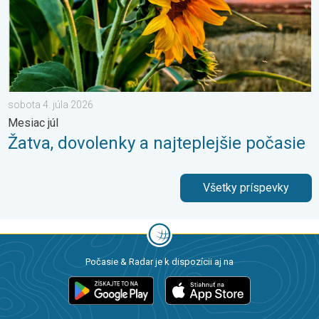
sobota 4. júla 2026
Mesiac júl
Žatva, dovolenky a najteplejšie počasie
Všetky príspevky
Počasie & Radar je k dispozícii aj na