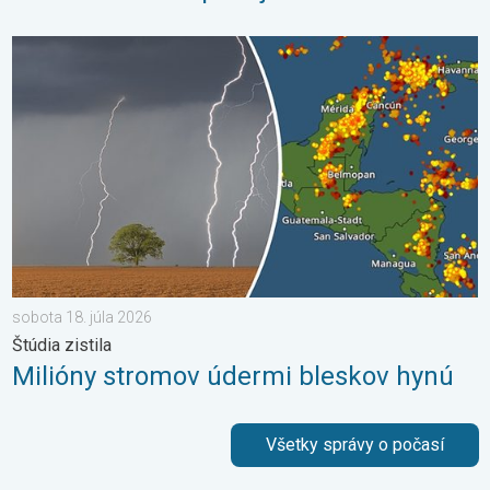
Milióny stromov údermi bleskov hynú. Štúdia zistila. . . sobota 
sobota 18. júla 2026
Štúdia zistila
Milióny stromov údermi bleskov hynú
Všetky správy o počasí