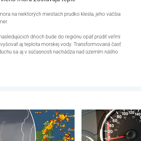
ra na niektorých miestach prudko klesla, jeho väčšia
mer.
 nasledujúcich dňoch bude do regiónu opäť prúdiť veľmi
 zvyšovať aj teplota morskej vody. Transformovaná časť
duchu sa aj v súčasnosti nachádza nad územím nášho
 . piatok 17. júla 2026
stromov údermi bleskov hynú. Štúdia zistila. . . sobota 18. júla 2
Je teplota vo vašom aute re