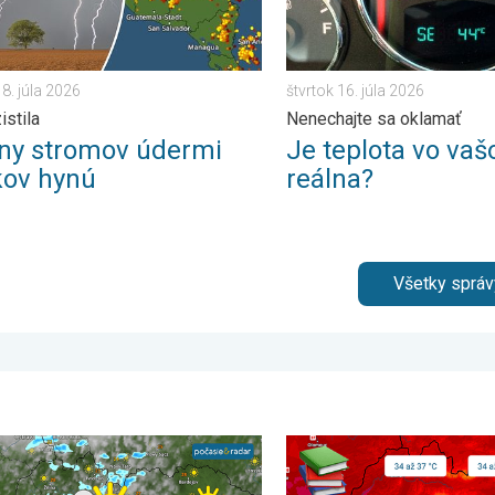
8. júla 2026
štvrtok 16. júla 2026
istila
Nenechajte sa oklamať
óny stromov údermi
Je teplota vo va
kov hynú
reálna?
Všetky správ
o. . . sobota 23. mája 2026
tých regiónoch pribudnú búrky. Nedeľa a pondelok. . . sobota 1
Najteplejšie 3 dni v histór