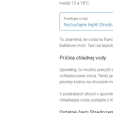
medzi 13 a 18°C.
Prečítajte si tiež
Nezvyčajne teplé Stred
To znamená, že voda na franc
Baltskom mori. Tam sa teplot
Príčina chladnej vody
Upwelling, čo možno preložiť 
ochladzovanie mora. Tento jav
pevniny kolmo na otvorené mo
V posledných dňoch v spomínan
chladnejšia voda vystúpila z h
Ostatné časti Stredoze