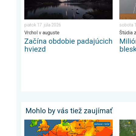
piatok 17. júla 2026
sobota 1
Vrchol v auguste
Štúdia z
Začína obdobie padajúcich
Mili
hviezd
bles
Mohlo by vás tiež zaujímať
UV index stúpa už poriadne vysoko. Nepodceňte slnk
V horna