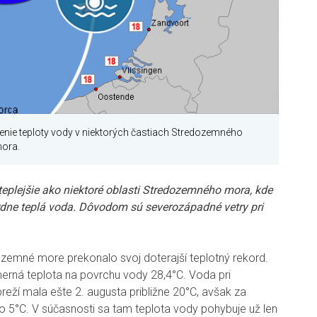
enie teploty vody v niektorých častiach Stredozemného
mora.
teplejšie ako niektoré oblasti Stredozemného mora, kde
dne teplá voda. Dôvodom sú severozápadné vetry pri
zemné more prekonalo svoj doterajší teplotný rekord.
erná teplota na povrchu vody 28,4°C. Voda pri
ží mala ešte 2. augusta približne 20°C, avšak za
ko 5°C. V súčasnosti sa tam teplota vody pohybuje už len