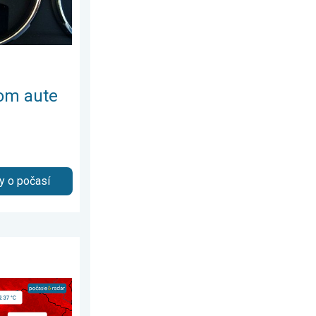
šom aute
y o počasí
. augusta 2026
ii Slovenska. 3-dňová predpoveď. . . pondelok 3. augusta 2026