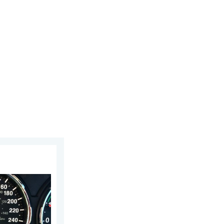
026
álna?. Nenechajte sa oklamať. . . štvrtok 16. júla 2026