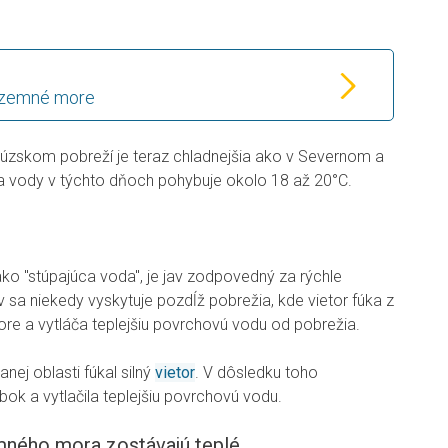
ozemné more
úzskom pobreží je teraz chladnejšia ako v Severnom a
a vody v týchto dňoch pohybuje okolo 18 až 20°C.
ako "stúpajúca voda", je jav zodpovedný za rýchle
 sa niekedy vyskytuje pozdĺž pobrežia, kde vietor fúka z
re a vytláča teplejšiu povrchovú vodu od pobrežia.
ej oblasti fúkal silný
vietor
. V dôsledku toho
ĺbok a vytlačila teplejšiu povrchovú vodu.
mného mora zostávajú teplé