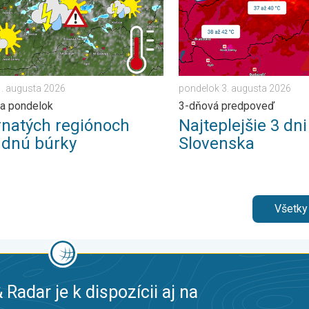
. augusta 2026
pondelok 3. augusta 2026
a pondelok
3-dňová predpoveď
rnatých regiónoch
Najteplejšie 3 dni 
udnú búrky
Slovenska
Všetky
 Radar je k dispozícii aj na