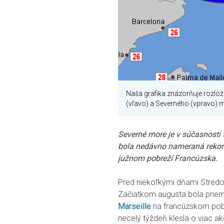
Naša grafika znázorňuje rozlož
(vľavo) a Severného (vpravo) 
Severné more je v súčasnosti 
bola nedávno nameraná rekor
južnom pobreží Francúzska.
Pred niekoľkými dňami Stredo
Začiatkom augusta bola priem
Marseille
na francúzskom pobre
necelý týždeň klesla o viac a