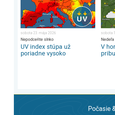
sobota 23. mája 2026
sobota 1
Nepodceňte slnko
Nedeľa 
UV index stúpa už
V ho
poriadne vysoko
prib
Počasie &