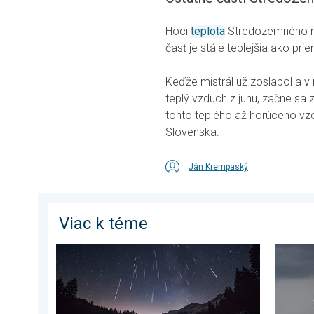
Hoci
teplota
Stredozemného mo
časť je stále teplejšia ako prie
Keďže mistrál už zoslabol a v
teplý vzduch z juhu, začne sa
tohto teplého až horúceho vz
Slovenska.
Ján Krempaský
Viac k téme
Začína obdobie padajúcich hviezd. Vrchol v auguste. .
Milióny 