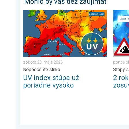
Mohlo by vás tiež zaujímať
UV index stúpa už poriadne vysoko. Nepodceňte slnk
2 roky 
sobota 23. mája 2026
pondelok
Nepodceňte slnko
Stopy s
UV index stúpa už
2 ro
poriadne vysoko
zosu