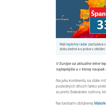
Náš
teplotný radar
zachytáva v 
dobu bežné a s práve v októbri 
V Európe sa aktuálne letné tep
najteplejšie a v ktorej naopak
Na juhu kontinentu sa stále mô
posledných dňoch ľahko prekra
sú preto Baleárske ostrovy, 
Na turistami obľúbenej
Malork