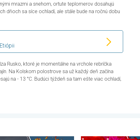
nými mrazmi a snehom, ortute teplomerov dosahujú
ich dňoch sa síce ochladí, ale stále bude na ročnú dobu
Etiópii
a Rusko, ktoré je momentálne na vrchole rebríčka
ajín. Na Kolskom polostrove sa už každý deň začína
ajú na - 13 °C. Budúci týždeň sa tam ešte viac ochladí,
st. . . sobota 1. augusta 2026
stromov údermi bleskov hynú. Štúdia zistila. . . sobota 18. júla 2
V južnej Európe vrcholia ďal