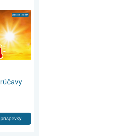
delok 13. júla 2026
stanú. Výhľad počasia. . . streda 5. augusta 2026
orúčavy
 príspevky