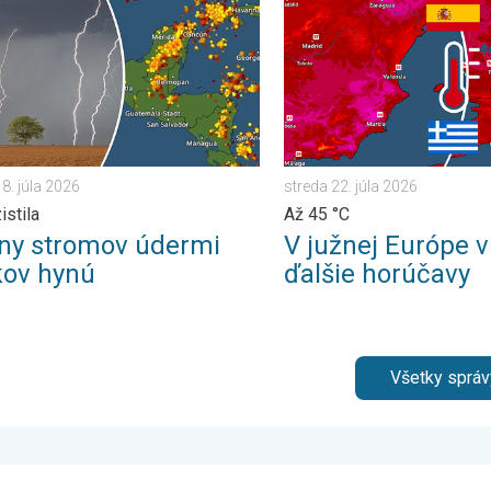
8. júla 2026
streda 22. júla 2026
istila
Až 45 °C
óny stromov údermi
V južnej Európe v
kov hynú
ďalšie horúčavy
Všetky správ