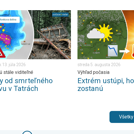
o. . . sobota 23. mája 2026
od smrteľného zosuvu v Tatrách. Stopy sú stále viditeľné. . . pon
Extrém ustúpi, horúčavy zo
 13. júla 2026
streda 5. augusta 2026
ú stále viditeľné
Výhľad počasia
ky od smrteľného
Extrém ustúpi, h
vu v Tatrách
zostanú
Všetky