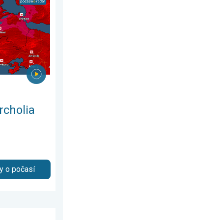
rcholia
y o počasí