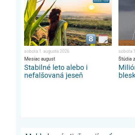
sobota 1. augusta 2026
sobota 1
Mesiac august
Štúdia z
Stabilné leto alebo i
Mili
nefalšovaná jeseň
bles