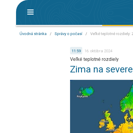
Úvodná stránka
/
Správy o počasí
/
Veľké teplotné rozdiely: 
11:59
16. októbra 2024
Veľké teplotné rozdiely
Zima na severe,