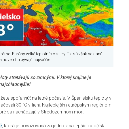
rámci Európy veľké teplotné rozdiely. Tie sú však na danú
a novembri bývajú najväčšie.
loty stretávajú so zimnými. V ktorej krajine je
 najchladnejšie?
žete spoľahnúť na letné počasie. V Španielsku teploty v
čovali 30 °C v tieni. Najteplejším európskym regiónom
ktoré sa nachádzajú v Stredozemnom mori.
e
, ktorá je považovaná za jedno z najlepších útočísk