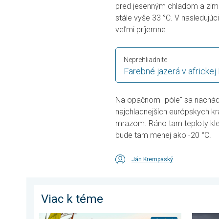
pred jesenným chladom a zim
stále vyše 33 °C. V nasledujúc
veľmi príjemne.
Neprehliadnite
Farebné jazerá v africkej 
Na opačnom "póle" sa nachádz
najchladnejších európskych kr
mrazom. Ráno tam teploty kles
bude tam menej ako -20 °C.
Ján Krempaský
Viac k téme
Stabilné leto alebo i nefalšovaná jeseň. Mesiac augu
Milióny 