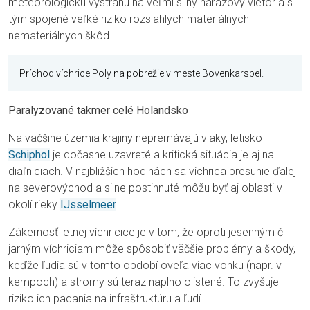
meteorologickú výstrahu na veľmi silný nárazový vietor a s
tým spojené veľké riziko rozsiahlych materiálnych i
nemateriálnych škôd.
Príchod víchrice Poly na pobrežie v meste Bovenkarspel.
Paralyzované takmer celé Holandsko
Na väčšine územia krajiny nepremávajú vlaky, letisko
Schiphol
je dočasne uzavreté a kritická situácia je aj na
diaľniciach. V najbližších hodinách sa víchrica presunie ďalej
na severovýchod a silne postihnuté môžu byť aj oblasti v
okolí rieky
IJsselmeer
.
Zákernosť letnej víchricice je v tom, že oproti jesenným či
jarným víchriciam môže spôsobiť väčšie problémy a škody,
keďže ľudia sú v tomto období oveľa viac vonku (napr. v
kempoch) a stromy sú teraz naplno olistené. To zvyšuje
riziko ich padania na infraštruktúru a ľudí.