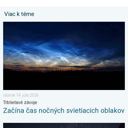
Viac k téme
Začína čas nočných svietiacich oblakov. Trblietavé závoje. . . 
utorok 14. júla 2026
Trblietavé závoje
Začína čas nočných svietiacich oblakov
Začína obdobie padajúcich hviezd. Vrchol v auguste. . . piatok 