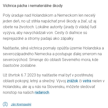
Víchrica pácha i nemateriálne škody
Poly úraduje nad Holandskom a Nemeckom len necelý
jeden deň, no už stihla napáchať prvé škody a žiaľ, už aj
obete na životoch. Lokálne autority (úrady či vláda) ľudí
vyzýva, aby navychádzali von. Cesty či diaľnice sú
neprejazdné a stromy padajú ako zápalky.
Našťastie, silná víchrica pomaly opúšťa územie Holandska a
severozápadného Nemecka a postupuje ďalej smerom na
severovýchod. Smeruje do oblasti Severného mora, kde
čiastočne zoslabne.
Už štvrtok 6.7.2023 by našťastie mal byť v postihnutej
oblasti pokojný, letný a slnečný. Vývoj
zrážok
či
vetra
nielen v
Holandsku, ale aj u nás na Slovensku, môžete sledovať
nonstop na našich
radaroch
.
Ján Krempaský