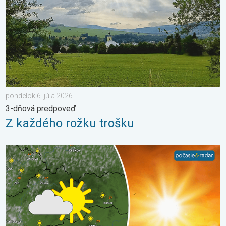
pondelok 6. júla 2026
3-dňová predpoveď
Z každého rožku trošku
Extrém ustúpi, horúčavy zostanú. Výhľad počasia. . . streda 5