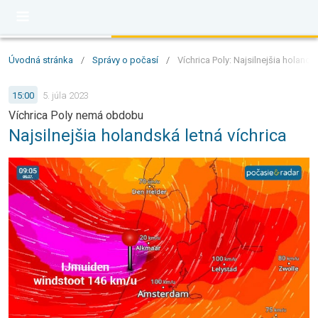
Úvodná stránka
/
Správy o počasí
/
Víchrica Poly: Najsilnejšia holands
15:00
5. júla 2023
Víchrica Poly nemá obdobu
Najsilnejšia holandská letná víchrica