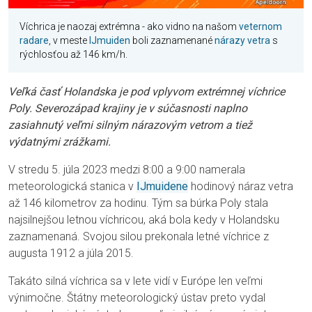
Víchrica je naozaj extrémna - ako vidno na našom
veternom
radare
, v meste
IJmuiden
boli zaznamenané
nárazy vetra
s
rýchlosťou až 146 km/h.
Veľká časť Holandska je pod vplyvom extrémnej víchrice
Poly. Severozápad krajiny je v súčasnosti naplno
zasiahnutý veľmi silným nárazovým vetrom a tiež
výdatnými zrážkami.
V stredu 5. júla 2023 medzi 8:00 a 9:00 namerala
meteorologická stanica v
IJmuidene
hodinový náraz vetra
až 146 kilometrov za hodinu. Tým sa búrka Poly stala
najsilnejšou letnou víchricou, aká bola kedy v Holandsku
zaznamenaná. Svojou silou prekonala letné víchrice z
augusta 1912 a júla 2015.
Takáto silná víchrica sa v lete vidí v Európe len veľmi
výnimočne. Štátny meteorologický ústav preto vydal