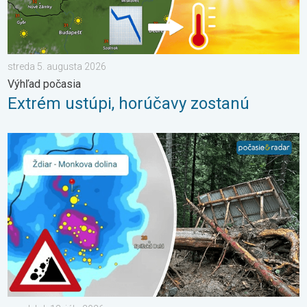
streda 5. augusta 2026
Výhľad počasia
Extrém ustúpi, horúčavy zostanú
2 roky od smrteľného zosuvu v Tatrách. Stopy sú stále viditeľné