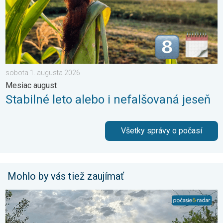
sobota 1. augusta 2026
Mesiac august
Stabilné leto alebo i nefalšovaná jeseň
Všetky správy o počasí
Mohlo by vás tiež zaujímať
Z každého rožku trošku. 3-dňová predpoveď. . . pondelok 6. j