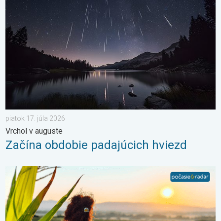
piatok 17. júla 2026
Vrchol v auguste
Začína obdobie padajúcich hviezd
Stabilné leto alebo i nefalšovaná jeseň. Mesiac august. . . so