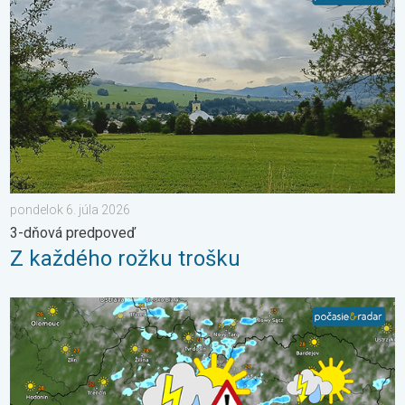
pondelok 6. júla 2026
3-dňová predpoveď
Z každého rožku trošku
V hornatých regiónoch pribudnú búrky. Nedeľa a pondelok. . .