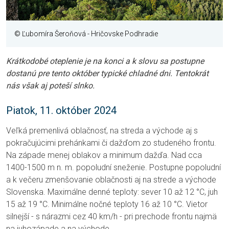
© Ľubomíra Šeroňová - Hričovske Podhradie
Krátkodobé oteplenie je na konci a k slovu sa postupne
dostanú pre tento október typické chladné dni. Tentokrát
nás však aj poteší slnko.
Piatok, 11. október 2024
Veľká premenlivá oblačnosť, na streda a východe aj s
pokračujúcimi prehánkami či dažďom zo studeného frontu.
Na západe menej oblakov a minimum dažďa. Nad cca
1400-1500 m n. m. popoludní sneženie. Postupne popoludní
a k večeru zmenšovanie oblačnosti aj na strede a východe
Slovenska. Maximálne denné teploty: sever 10 až 12 °C, juh
15 až 19 °C. Minimálne nočné teploty 16 až 10 °C. Vietor
silnejší - s nárazmi cez 40 km/h - pri prechode frontu najmä
na juhozápade a na východe.