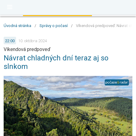
Úvodná stránka
/
Správy o počasí
/
Víkendová predpoveď: Návrat chla
22:00
10. októbra 2024
Víkendová predpoveď
Návrat chladných dní teraz aj so
slnkom