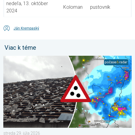
nedeľa, 13. október
Koloman
pustovník
2024
Ján Krempaský
Viac k téme
Zemplín pustošilo 7 cm veľké krupobitie. Veľké škody. . . stred
streda 29. júla 2026