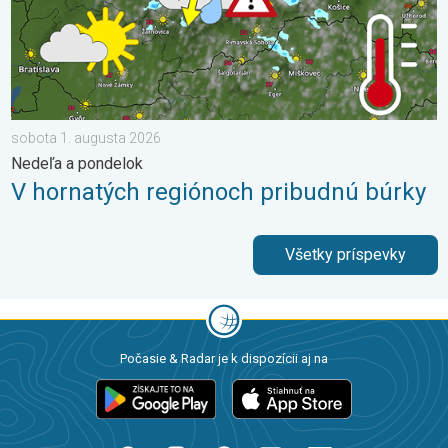
sobota 1. augusta 2026
Nedeľa a pondelok
V hornatých regiónoch pribudnú búrky
Všetky príspevky
Počasie & Radar je k dispozícii aj na