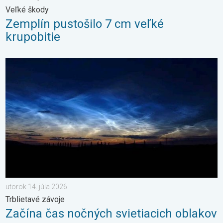
Veľké škody
Zemplín pustošilo 7 cm veľké
krupobitie
Začína čas nočných svietiacich oblakov. Trblietavé závoje. . . 
utorok 14. júla 2026
Trblietavé závoje
Začína čas nočných svietiacich oblakov