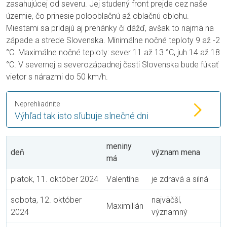
zasahujúcej od severu. Jej studený front prejde cez naše
územie, čo prinesie polooblačnú až oblačnú oblohu.
Miestami sa pridajú aj prehánky či dážď, avšak to najmä na
západe a strede Slovenska. Minimálne nočné teploty 9 až -2
°C. Maximálne nočné teploty: sever 11 až 13 °C, juh 14 až 18
°C. V severnej a severozápadnej časti Slovenska bude fúkať
vietor s nárazmi do 50 km/h.
Neprehliadnite
Výhľad tak isto sľubuje slnečné dni
meniny
deň
význam mena
má
piatok, 11. október 2024
Valentína
je zdravá a silná
sobota, 12. október
najväčší,
Maximilián
2024
významný