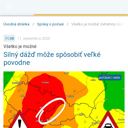
Úvodná stránka
/
Správy o počasí
/
Všetko je možné: Extrémny dážď 
11:38
11. septembra 2024
Všetko je možné
Silný dážď môže spôsobiť veľké
povodne