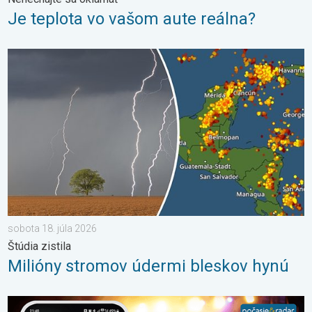
Je teplota vo vašom aute reálna?
Milióny stromov údermi bleskov hynú. Štúdia zistila. . . sobota 
sobota 18. júla 2026
Štúdia zistila
Milióny stromov údermi bleskov hynú
Sledujeme pre vás počasie tam kde ste vy. Letné podujatia. . . 