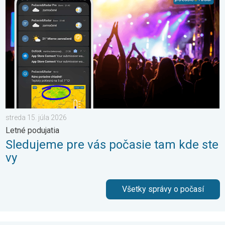
streda 15. júla 2026
Letné podujatia
Sledujeme pre vás počasie tam kde ste
vy
Všetky správy o počasí