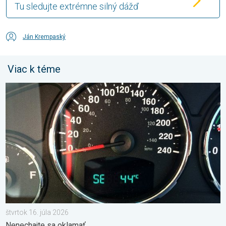
Tu sledujte extrémne silný dážď
Ján Krempaský
Viac k téme
Je teplota vo vašom aute reálna?. Nenechajte sa oklamať. . . š
štvrtok 16. júla 2026
Nenechajte sa oklamať