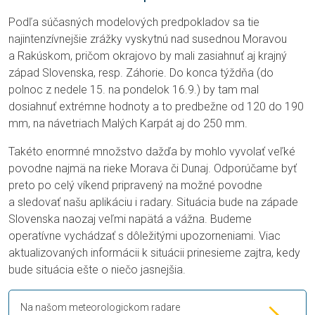
Podľa súčasných modelových predpokladov sa tie
najintenzívnejšie zrážky vyskytnú nad susednou Moravou
a Rakúskom, pričom okrajovo by mali zasiahnuť aj krajný
západ Slovenska, resp. Záhorie. Do konca týždňa (do
polnoc z nedele 15. na pondelok 16.9.) by tam mal
dosiahnuť extrémne hodnoty a to predbežne od 120 do 190
mm, na návetriach Malých Karpát aj do 250 mm.
Takéto enormné množstvo dažďa by mohlo vyvolať veľké
povodne najmä na rieke Morava či Dunaj. Odporúčame byť
preto po celý víkend pripravený na možné povodne
a sledovať našu aplikáciu i radary. Situácia bude na západe
Slovenska naozaj veľmi napätá a vážna. Budeme
operatívne vychádzať s dôležitými upozorneniami. Viac
aktualizovaných informácii k situácii prinesieme zajtra, kedy
bude situácia ešte o niečo jasnejšia.
Na našom meteorologickom radare