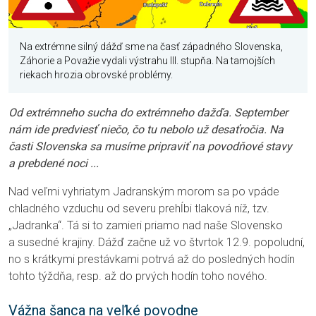
Na extrémne silný dážď sme na časť západného Slovenska,
Záhorie a Považie vydali výstrahu III. stupňa. Na tamojších
riekach hrozia obrovské problémy.
Od extrémneho sucha do extrémneho dažďa. September
nám ide predviesť niečo, čo tu nebolo už desaťročia. Na
časti Slovenska sa musíme pripraviť na povodňové stavy
a prebdené noci ...
Nad veľmi vyhriatym Jadranským morom sa po vpáde
chladného vzduchu od severu prehĺbi tlaková níž, tzv.
„Jadranka“. Tá si to zamieri priamo nad naše Slovensko
a susedné krajiny. Dážď začne už vo štvrtok 12.9. popoludní,
no s krátkymi prestávkami potrvá až do posledných hodín
tohto týždňa, resp. až do prvých hodín toho nového.
Vážna šanca na veľké povodne