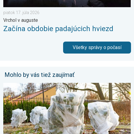
piatok 17. júla 2026
Vrchol v auguste
Začína obdobie padajúcich hviezd
Všetky správy o počasí
Mohlo by vás tiež zaujímať
Ako účinne ochrániť úrodu pred mrazmi?. Najväčší jarný strašiak