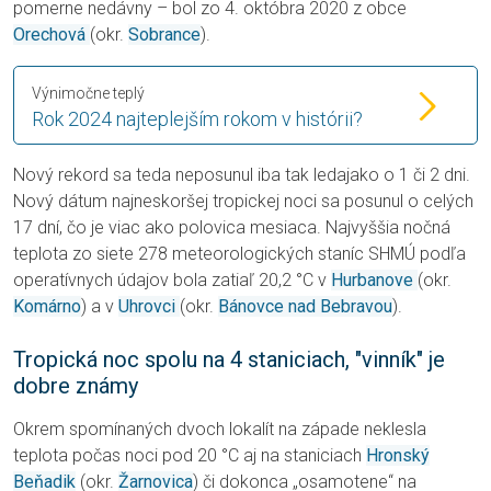
pomerne nedávny – bol zo 4. októbra 2020 z obce
Orechová
(okr.
Sobrance
).
Výnimočne teplý
Rok 2024 najteplejším rokom v histórii?
Nový rekord sa teda neposunul iba tak ledajako o 1 či 2 dni.
Nový dátum najneskoršej tropickej noci sa posunul o celých
17 dní, čo je viac ako polovica mesiaca. Najvyššia nočná
teplota zo siete 278 meteorologických staníc SHMÚ podľa
operatívnych údajov bola zatiaľ 20,2 °C v
Hurbanove
(okr.
Komárno
) a v
Uhrovci
(okr.
Bánovce nad Bebravou
).
Tropická noc spolu na 4 staniciach, "vinník" je
dobre známy
Okrem spomínaných dvoch lokalít na západe neklesla
teplota počas noci pod 20 °C aj na staniciach
Hronský
Beňadik
(okr.
Žarnovica
) či dokonca „osamotene“ na