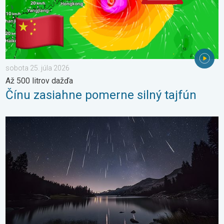
sobota 25. júla 2026
Až 500 litrov dažďa
Čínu zasiahne pomerne silný tajfún
Začína obdobie padajúcich hviezd. Vrchol v auguste. . . piatok 