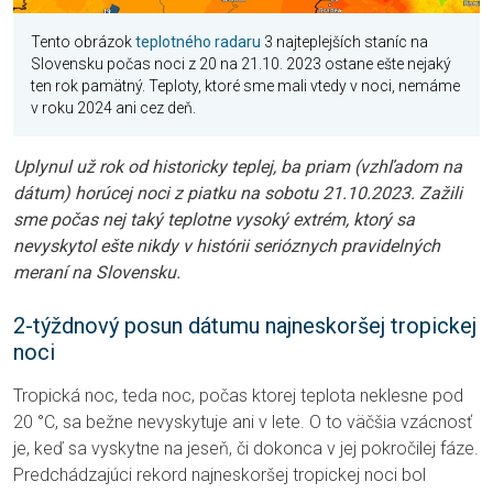
Tento obrázok
teplotného radaru
3 najteplejších staníc na
Slovensku počas noci z 20 na 21.10. 2023 ostane ešte nejaký
ten rok pamätný. Teploty, ktoré sme mali vtedy v noci, nemáme
v roku 2024 ani cez deň.
Uplynul už rok od historicky teplej, ba priam (vzhľadom na
dátum) horúcej noci z piatku na sobotu 21.10.2023. Zažili
sme počas nej taký teplotne vysoký extrém, ktorý sa
nevyskytol ešte nikdy v histórii serióznych pravidelných
meraní na Slovensku.
2-týždnový posun dátumu najneskoršej tropickej
noci
Tropická noc, teda noc, počas ktorej teplota neklesne pod
20 °C, sa bežne nevyskytuje ani v lete. O to väčšia vzácnosť
je, keď sa vyskytne na jeseň, či dokonca v jej pokročilej fáze.
Predchádzajúci rekord najneskoršej tropickej noci bol