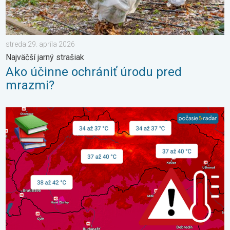
streda 29. apríla 2026
Najväčší jarný strašiak
Ako účinne ochrániť úrodu pred
mrazmi?
Najteplejšie 3 dni v histórii Slovenska. 3-dňová predpoveď. . 