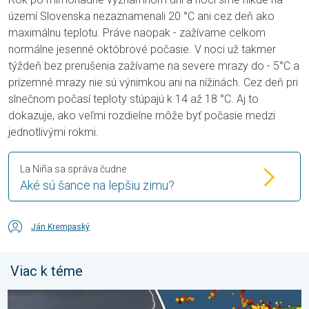
území Slovenska nezaznamenali 20 °C ani cez deň ako
maximálnu teplotu. Práve naopak - zažívame celkom
normálne jesenné októbrové počasie. V noci už takmer
týždeň bez prerušenia zažívame na severe mrazy do - 5°C a
prízemné mrazy nie sú výnimkou ani na nížinách. Cez deň pri
slnečnom počasí teploty stúpajú k 14 až 18 °C. Aj to
dokazuje, ako veľmi rozdielne môže byť počasie medzi
jednotlivými rokmi.
La Niña sa správa čudne
Aké sú šance na lepšiu zimu?
Ján Krempaský
Viac k téme
Milióny stromov údermi bleskov hynú. Štúdia zistila. . . sobota 