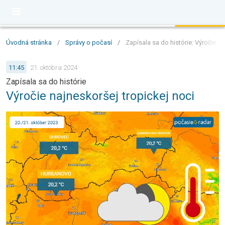
Úvodná stránka
/
Správy o počasí
/
Zapísala sa do histórie: Výročie na
11:45
21. októbra 2024
Zapísala sa do histórie
Výročie najneskoršej tropickej noci