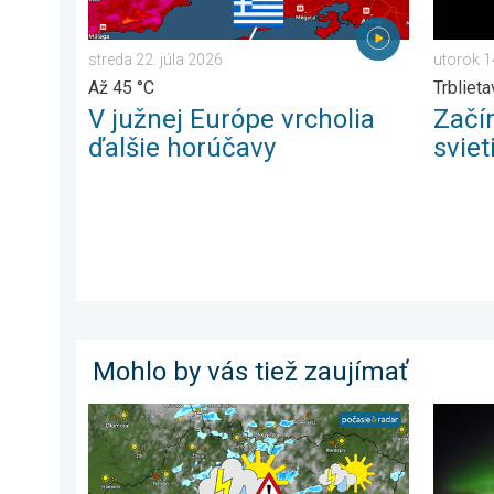
streda 22. júla 2026
utorok 1
Až 45 °C
Trbliet
V južnej Európe vrcholia
Začí
ďalšie horúčavy
sviet
Mohlo by vás tiež zaujímať
V hornatých regiónoch pribudnú búrky. Nedeľa a pond
Nádhern