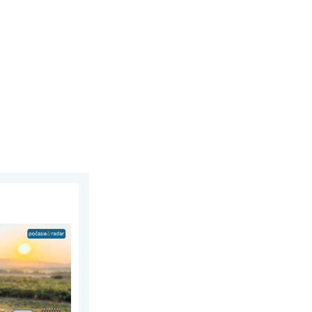
 júla 2026
šovaná jeseň. Mesiac august. . . sobota 1. augusta 2026