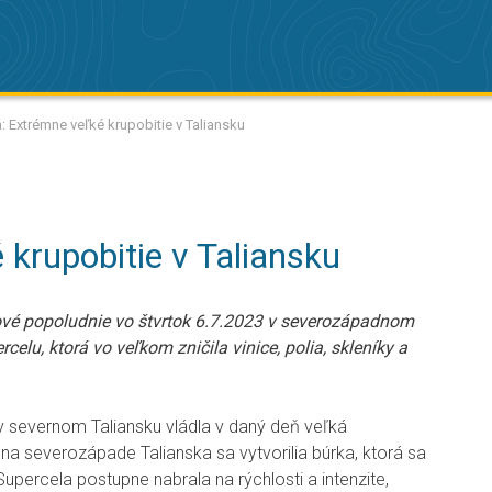
: Extrémne veľké krupobitie v Taliansku
krupobitie v Taliansku
vé popoludnie vo štvrtok 6.7.2023 v severozápadnom
elu, ktorá vo veľkom zničila vinice, polia, skleníky a
v severnom Taliansku vládla v daný deň veľká
 na severozápade Talianska sa vytvorilia búrka, ktorá sa
upercela postupne nabrala na rýchlosti a intenzite,