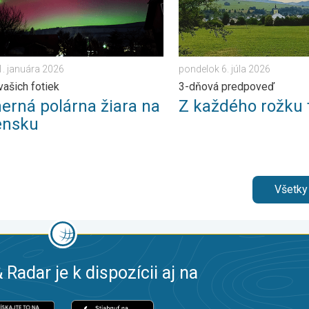
1. januára 2026
pondelok 6. júla 2026
vašich fotiek
3-dňová predpoveď
erná polárna žiara na
Z každého rožku 
ensku
Všetky
 Radar je k dispozícii aj na