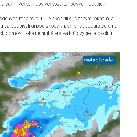
a veľmi veľké krúpy veľkosti tenisových loptičiek.
dených mnoho áut. Tie skončili s rozbitými oknami a
du sa podpísali aj pod škody v poľnohospodárstve a na
 domov. Lokálne hrubá vrstva krúp vybielila okolitú