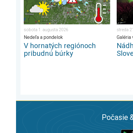
sobota 1. augusta 2026
streda 2
Nedeľa a pondelok
Galéria 
V hornatých regiónoch
Nádh
pribudnú búrky
Slov
Počasie &