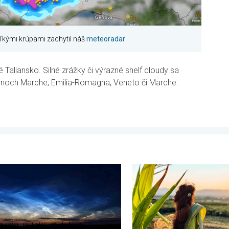
ľkými krúpami zachytil náš
meteoradar
.
é Taliansko. Silné zrážky či výrazné shelf cloudy sa
giónoch Marche, Emilia-Romagna, Veneto či Marche.
. streda 22. júla 2026
as nočných svietiacich oblakov. Trblietavé závoje. . . utorok 14.
Stabilné leto alebo i nefal