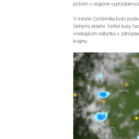
pričom v regióne vyprodukoval
V meste Cortemilia bolo poško
čelnými sklami. Veľké kusy ľa
vonkajšom nábytku v záhradach
krajinu.