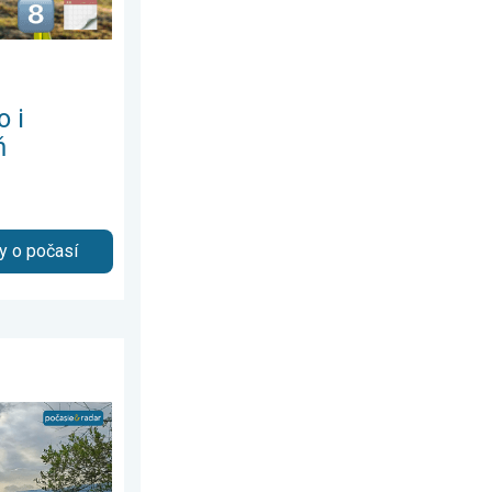
o i
ň
y o počasí
1. januára 2026
dňová predpoveď. . . pondelok 6. júla 2026