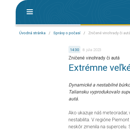
Úvodná stránka
/
Správy o počasí
/
Zničené vinohrady či autá
14:30
8. júla 2023
Zničené vinohrady či autá
Extrémne veľké 
Dynamické a nestabilné búrko
Taliansku vyprodukovalo superc
autá.
Ako ukazuje náš meteoradar, 
nestabilita. V regióne Piemont
neskôr zmenila na supercelu. S