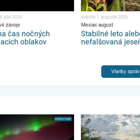
4. júla 2026
sobota 1. augusta 2026
avé závoje
Mesiac august
na čas nočných
Stabilné leto aleb
iacich oblakov
nefalšovaná jese
Všetky správ
elok. . . sobota 1. augusta 2026
á polárna žiara na Slovensku. Galéria vašich fotiek. . . streda 2
Z každého rožku trošku. 3-