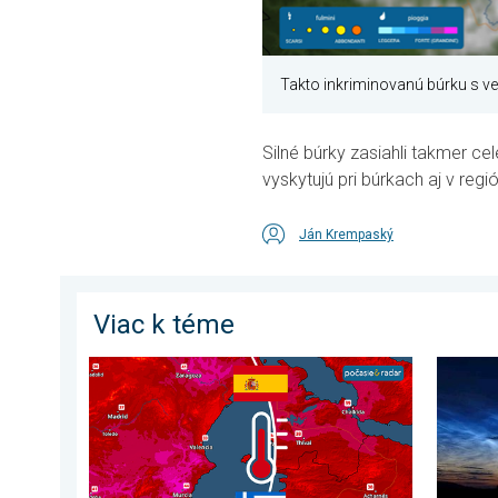
Takto inkriminovanú búrku s ve
Silné búrky zasiahli takmer cel
vyskytujú pri búrkach aj v re
Ján Krempaský
Viac k téme
V južnej Európe vrcholia ďalšie horúčavy. Až 45 °C. . 
Začína č