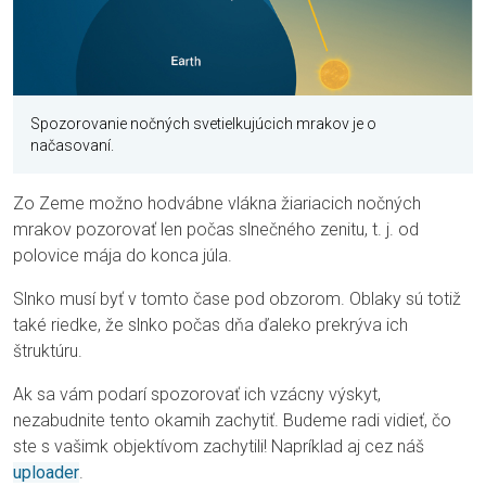
Spozorovanie nočných svetielkujúcich mrakov je o
načasovaní.
Zo Zeme možno hodvábne vlákna žiariacich nočných
mrakov pozorovať len počas slnečného zenitu, t. j. od
polovice mája do konca júla.
Slnko musí byť v tomto čase pod obzorom. Oblaky sú totiž
také riedke, že slnko počas dňa ďaleko prekrýva ich
štruktúru.
Ak sa vám podarí spozorovať ich vzácny výskyt,
nezabudnite tento okamih zachytiť. Budeme radi vidieť, čo
ste s vašimk objektívom zachytili! Napríklad aj cez náš
uploader
.