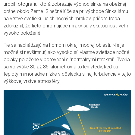
urobil fotografiu, ktorá zobrazuje východ slnka na obežnej
dráhe okolo Zeme. Slnečné lúče sa pri východe Slnka lámu
na vrstve svetielkujúcich nočných mrakov, pričom treba
zdôrazniť, že tieto ohromujúce mraky sú v skutočnosti veľmi
vysoko položené.
Tie sa nachádzajú na hornom okraji modrej oblasti. Nie je
možné si nevšimnúť, ako vysoko sú vlastne svietiace nočné
oblaky položené v porovnaní s "normálnymi mrakmi". Tvoria
sa vo výške 80 až 85 kilometrov a to len vtedy, keď sú
teploty mimoriadne nízke v dôsledku silnej turbulencie v tejto
výškovej vrstve atmosféry.