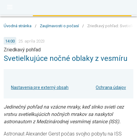
Úvodná stránka
/
Zaujímavosti o počasí
/
Zriedkavý pohľad: Svetielku
14:00
25. apríla 2023
Zriedkavý pohľad
Svetielkujúce nočné oblaky z vesmíru
Nastavenia pre externý obsah
Ochrana údajov
Jedinečný pohľad na vzácne mraky, keď slnko svieti cez
vrstvu svetielkujúcich nočných mrakov sa naskytol
astronautom z Medzinárodnej vesmírnej stanice (ISS).
Astronaut Alexander Gerst počas svojho pobytu na ISS