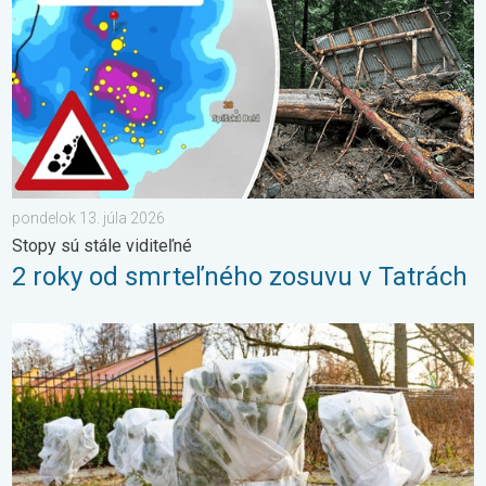
pondelok 13. júla 2026
Stopy sú stále viditeľné
2 roky od smrteľného zosuvu v Tatrách
Ako účinne ochrániť úrodu pred mrazmi?. Najväčší jarný strašiak