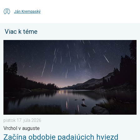
Ján Krempaský
Viac k téme
Začína obdobie padajúcich hviezd. Vrchol v auguste. . . piatok 
piatok 17. júla 2026
Vrchol v auguste
Začína obdobie padajúcich hviezd