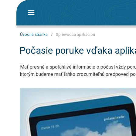
Úvodná stránka
/
Sprievodca aplikáciou
Počasie poruke vďaka aplik
Mať presné a spoľahlivé informácie o počasí vždy poru
ktorým budeme mať ľahko zrozumiteľnú predpoveď poča
Rýchlejší prístup k aplikácii: používanie widgetov. Krátk