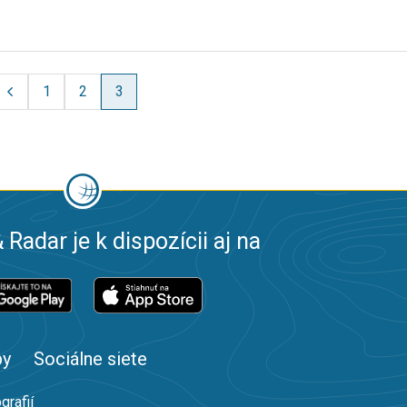
1
2
3
 Radar je k dispozícii aj na
by
Sociálne siete
grafií