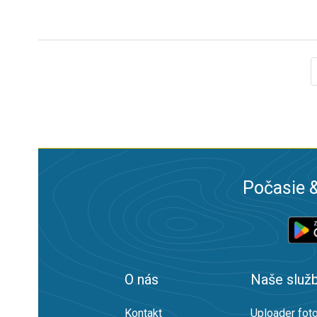
Počasie &
O nás
Naše služ
Kontakt
Uploader foto