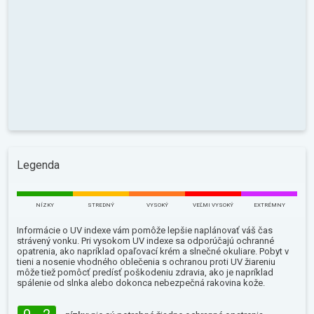
Legenda
NÍZKY
STREDNÝ
VYSOKÝ
VEĽMI VYSOKÝ
EXTRÉMNY
Informácie o UV indexe vám pomôže lepšie naplánovať váš čas
strávený vonku. Pri vysokom UV indexe sa odporúčajú ochranné
opatrenia, ako napríklad opaľovací krém a slnečné okuliare. Pobyt v
tieni a nosenie vhodného oblečenia s ochranou proti UV žiareniu
môže tiež pomôcť predísť poškodeniu zdravia, ako je napríklad
spálenie od slnka alebo dokonca nebezpečná rakovina kože.