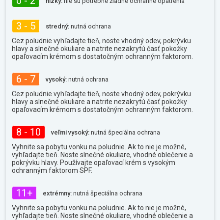
0 - 2
nízky:
nie sú potrebné žiadne ochranné opatrenia
3 - 5
stredný:
nutná ochrana
Cez poludnie vyhľadajte tieň, noste vhodný odev, pokrývku
hlavy a slnečné okuliare a natrite nezakrytú časť pokožky
opaľovacím krémom s dostatočným ochranným faktorom.
6 - 7
vysoký:
nutná ochrana
Cez poludnie vyhľadajte tieň, noste vhodný odev, pokrývku
hlavy a slnečné okuliare a natrite nezakrytú časť pokožky
opaľovacím krémom s dostatočným ochranným faktorom.
8 - 10
veľmi vysoký:
nutná špeciálna ochrana
Vyhnite sa pobytu vonku na poludnie. Ak to nie je možné,
vyhľadajte tieň. Noste slnečné okuliare, vhodné oblečenie a
pokrývku hlavy. Používajte opaľovací krém s vysokým
ochranným faktorom SPF.
11+
extrémny:
nutná špeciálna ochrana
Vyhnite sa pobytu vonku na poludnie. Ak to nie je možné,
vyhľadajte tieň. Noste slnečné okuliare, vhodné oblečenie a