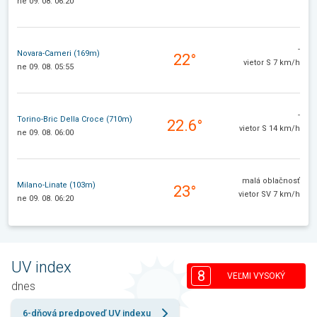
ne 09. 08. 06:20
-
Novara-Cameri (169m)
22°
vietor S 7 km/h
ne 09. 08. 05:55
-
Torino-Bric Della Croce (710m)
22.6°
vietor S 14 km/h
ne 09. 08. 06:00
malá oblačnosť
Milano-Linate (103m)
23°
vietor SV 7 km/h
ne 09. 08. 06:20
UV index
8
VEĽMI VYSOKÝ
dnes
6-dňová predpoveď UV indexu