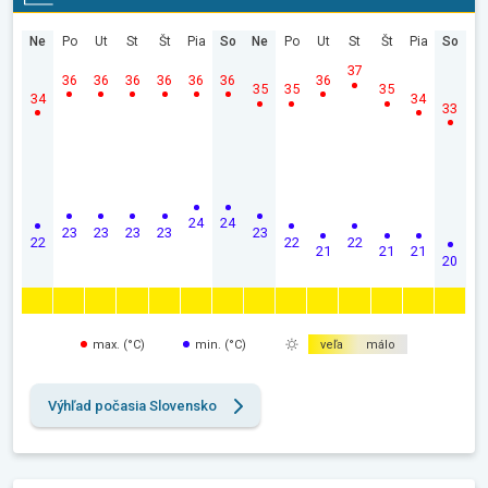
Ne
Po
Ut
St
Št
Pia
So
Ne
Po
Ut
St
Št
Pia
So
37
36
36
36
36
36
36
36
35
35
35
34
34
33
24
24
23
23
23
23
23
22
22
22
21
21
21
20
max. (°C)
min. (°C)
veľa
málo
Výhľad počasia Slovensko