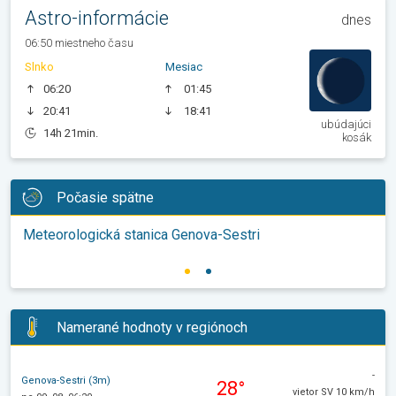
Astro-informácie
dnes
06:50 miestneho času
Slnko
Mesiac
06:20
01:45
20:41
18:41
ubúdajúci
14h 21min.
kosák
Počasie spätne
Meteorologická stanica Genova-Sestri
Namerané hodnoty v regiónoch
-
Genova-Sestri (3m)
28°
vietor SV 10 km/h