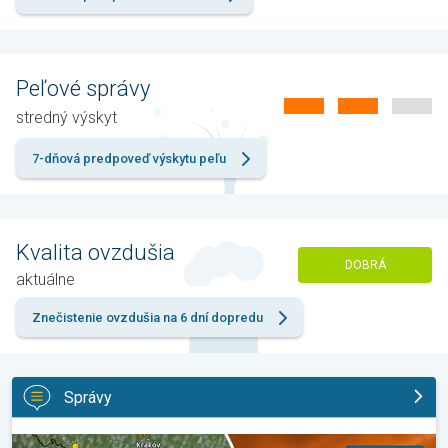
Peľové správy
stredný výskyt
7-dňová predpoveď výskytu peľu
Kvalita ovzdušia
DOBRÁ
aktuálne
Znečistenie ovzdušia na 6 dní dopredu
Správy
Extrém ustúpi, horúčavy zostanú. Výhľad počasia. . .