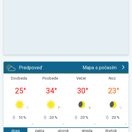
Predpoveď
Mapa s počasím
Doobeda
Poobede
Večer
Noc
25
°
34
°
30
°
23
°
10 %
20 %
20 %
20 %
dnes
zajtra
utorok
streda
štvrtok
p