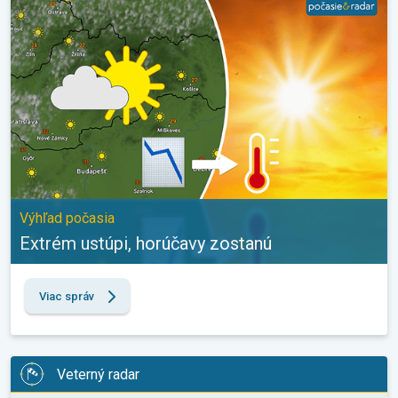
Výhľad počasia
Extrém ustúpi, horúčavy zostanú
Viac správ
Veterný radar