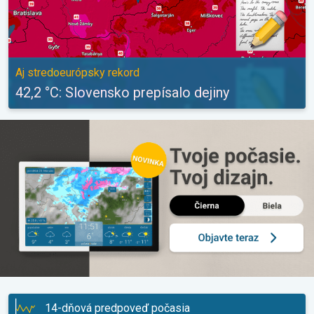
Aj stredoeurópsky rekord
42,2 °C: Slovensko prepísalo dejiny
14-dňová predpoveď počasia