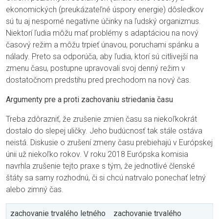
ekonomických (preukázateľné úspory energie) dôsledkov
sú tu aj nesporné negatívne účinky na ľudský organizmus.
Niektorí ľudia môžu mať problémy s adaptáciou na nový
časový režim a môžu trpieť únavou, poruchami spánku a
nálady. Preto sa odporúča, aby ľudia, ktorí sú citlivejší na
zmenu času, postupne upravovali svoj denný režim v
dostatočnom predstihu pred prechodom na nový čas.
Argumenty pre a proti zachovaniu striedania času
Treba zdôrazniť, že zrušenie zmien času sa niekoľkokrát
dostalo do slepej uličky. Jeho budúcnosť tak stále ostáva
neistá. Diskusie o zrušení zmeny času prebiehajú v Európskej
únii už niekoľko rokov. V roku 2018 Európska komisia
navrhla zrušenie tejto praxe s tým, že jednotlivé členské
štáty sa samy rozhodnú, či si chcú natrvalo ponechať letný
alebo zimný čas.
zachovanie trvalého letného
zachovanie trvalého