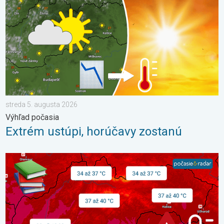
streda 5. augusta 2026
Výhľad počasia
Extrém ustúpi, horúčavy zostanú
Najteplejšie 3 dni v histórii Slovenska. 3-dňová predpoveď. . 