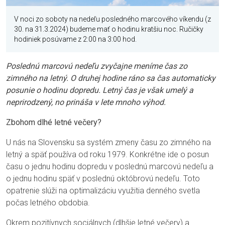
V noci zo soboty na nedeľu posledného marcového víkendu (z
30. na 31.3.2024) budeme mať o hodinu kratšiu noc. Ručičky
hodiniek posúvame z 2:00 na 3:00 hod.
Poslednú marcovú nedeľu zvyčajne meníme čas zo
zimného na letný. O druhej hodine ráno sa čas automaticky
posunie o hodinu dopredu. Letný čas je však umelý a
neprirodzený, no prináša v lete mnoho výhod.
Zbohom dlhé letné večery?
U nás na Slovensku sa systém zmeny času zo zimného na
letný a späť používa od roku 1979. Konkrétne ide o posun
času o jednu hodinu dopredu v poslednú marcovú nedeľu a
o jednu hodinu späť v poslednú októbrovú nedeľu. Toto
opatrenie slúži na optimalizáciu využitia denného svetla
počas letného obdobia.
Okrem pozitívnych sociálnych (dlhšie letné večery) a