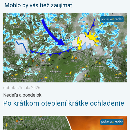
Mohlo by vás tiež zaujímať
Po krátkom oteplení krátke ochladenie. Nedeľa a pondelok. . .
sobota 25. júla 2026
Nedeľa a pondelok
Po krátkom oteplení krátke ochladenie
Extrém ustúpi, horúčavy zostanú. Výhľad počasia. . . streda 5