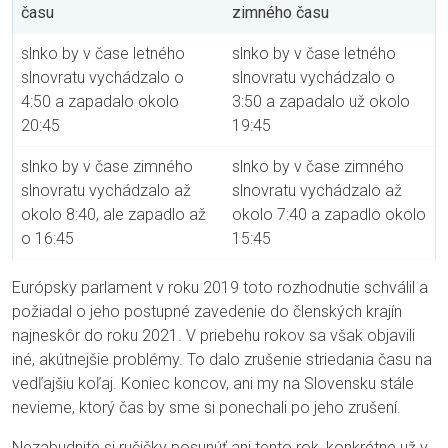
času
zimného času
slnko by v čase letného
slnko by v čase letného
slnovratu vychádzalo o
slnovratu vychádzalo o
4:50 a zapadalo okolo
3:50 a zapadalo už okolo
20:45
19:45
slnko by v čase zimného
slnko by v čase zimného
slnovratu vychádzalo až
slnovratu vychádzalo až
okolo 8:40, ale zapadlo až
okolo 7:40 a zapadlo okolo
o 16:45
15:45
Európsky parlament v roku 2019 toto rozhodnutie schválil a
požiadal o jeho postupné zavedenie do členských krajín
najneskôr do roku 2021. V priebehu rokov sa však objavili
iné, akútnejšie problémy. To dalo zrušenie striedania času na
vedľajšiu koľaj. Koniec koncov, ani my na Slovensku stále
nevieme, ktorý čas by sme si ponechali po jeho zrušení.
Nezabudnite si ručičky posunúť ani tento rok, konkrétne už v