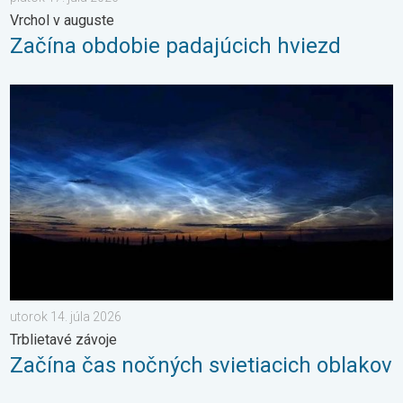
Vrchol v auguste
Začína obdobie padajúcich hviezd
Začína čas nočných svietiacich oblakov. Trblietavé závoje. . . 
utorok 14. júla 2026
Trblietavé závoje
Začína čas nočných svietiacich oblakov