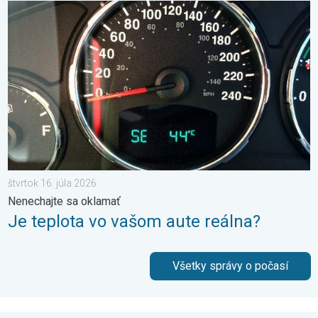
Je teplota vo vašom aute reálna?. Nenechajte sa oklamať. . . š
štvrtok 16. júla 2026
Nenechajte sa oklamať
Je teplota vo vašom aute reálna?
Všetky správy o počasí