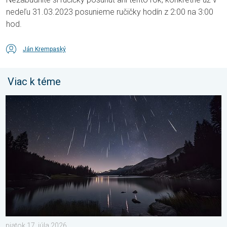
nedeľu 31.03.2023 posunieme ručičky hodín z 2:00 na 3:00
hod.
Ján Krempaský
Viac k téme
Začína obdobie padajúcich hviezd. Vrchol v auguste. . . piatok 
piatok 17. júla 2026