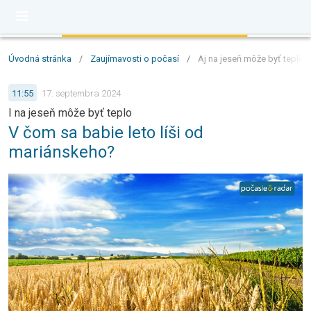
Úvodná stránka
/
Zaujímavosti o počasí
/
Aj na jeseň môže byť teplo:
11:55
17. septembra 2024
I na jeseň môže byť teplo
V čom sa babie leto líši od
mariánskeho?