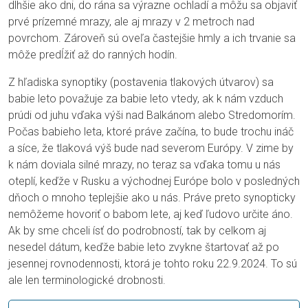
dlhšie ako dni, do rána sa výrazne ochladí a môžu sa objaviť
prvé prízemné mrazy, ale aj mrazy v 2 metroch nad
povrchom. Zároveň sú oveľa častejšie hmly a ich trvanie sa
môže predĺžiť až do ranných hodín.
Z hľadiska synoptiky (postavenia tlakových útvarov) sa
babie leto považuje za babie leto vtedy, ak k nám vzduch
prúdi od juhu vďaka výši nad Balkánom alebo Stredomorím.
Počas babieho leta, ktoré práve začína, to bude trochu ináč
a síce, že tlaková výš bude nad severom Európy. V zime by
k nám doviala silné mrazy, no teraz sa vďaka tomu u nás
oteplí, keďže v Rusku a východnej Európe bolo v posledných
dňoch o mnoho teplejšie ako u nás. Práve preto synopticky
nemôžeme hovoriť o babom lete, aj keď ľudovo určite áno.
Ak by sme chceli ísť do podrobností, tak by celkom aj
nesedel dátum, keďže babie leto zvykne štartovať až po
jesennej rovnodennosti, ktorá je tohto roku 22.9.2024. To sú
ale len terminologické drobnosti.