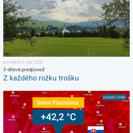
pondelok 6. júla 2026
3-dňová predpoveď
Z každého rožku trošku
42,2 °C: Slovensko prepísalo dejiny. Aj stredoeurópsky rekord. 