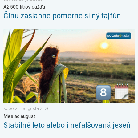
Až 500 litrov dažďa
Čínu zasiahne pomerne silný tajfún
Stabilné leto alebo i nefalšovaná jeseň. Mesiac august. . . so
sobota 1. augusta 2026
Mesiac august
Stabilné leto alebo i nefalšovaná jeseň