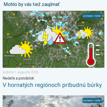
Mohlo by vás tiež zaujímať
V hornatých regiónoch pribudnú búrky. Nedeľa a pondelok. . .
sobota 1. augusta 2026
Nedeľa a pondelok
V hornatých regiónoch pribudnú búrky
Z každého rožku trošku. 3-dňová predpoveď. . . pondelok 6. j