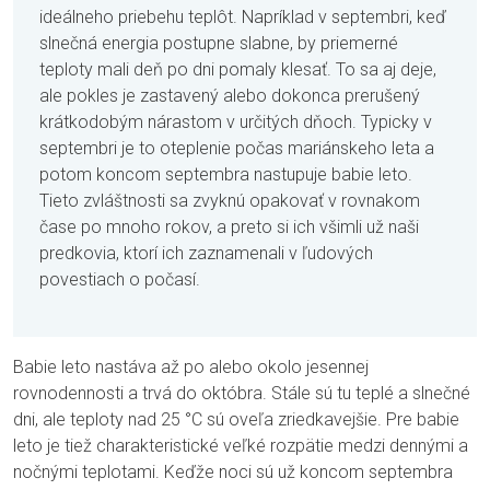
ideálneho priebehu teplôt. Napríklad v septembri, keď
slnečná energia postupne slabne, by priemerné
teploty mali deň po dni pomaly klesať. To sa aj deje,
ale pokles je zastavený alebo dokonca prerušený
krátkodobým nárastom v určitých dňoch. Typicky v
septembri je to oteplenie počas mariánskeho leta a
potom koncom septembra nastupuje babie leto.
Tieto zvláštnosti sa zvyknú opakovať v rovnakom
čase po mnoho rokov, a preto si ich všimli už naši
predkovia, ktorí ich zaznamenali v ľudových
povestiach o počasí.
Babie leto nastáva až po alebo okolo jesennej
rovnodennosti a trvá do októbra. Stále sú tu teplé a slnečné
dni, ale teploty nad 25 °C sú oveľa zriedkavejšie. Pre babie
leto je tiež charakteristické veľké rozpätie medzi dennými a
nočnými teplotami. Keďže noci sú už koncom septembra