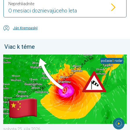
Neprehliadnite
O mesiaci doznievajúceho leta
Ján Krempaský
Viac k téme
Čínu zasiahne pomerne silný tajfún. Až 500 litrov dažďa. . . sob
sobota 25. júla 2026