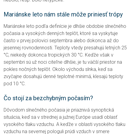
Mariánske leto nám stále môže priniesť trópy
Mariánske leto podľa definície je dlhšie obdobie slnečného
počasia a vysokých denných teplôt, ktoré sa vyskytuje
často v prvej polovici septembra alebo dokonca až do
jesennej rovnodennosti. Teploty vtedy presahujú letných 25
°C, niekedy dokonca tropických 30 °C. Keďže však v
septembri sú už noci citeľne dlhšie, je tu väčší priestor na
pokles nočných teplôt. Okolo východu slnka, keď sa
zvyčajne dosahujú denné teplotné minimá, klesajú teploty
pod 10 °C.
Čo stojí za bezchybným počasím?
Dôvodom slnečného počasia je priaznivá synoptická
situácia, keď sa v strednej a južnej Európe usadí oblasť
vysokého tlaku vzduchu. A keďže v oblasti vysokého tlaku
vzduchu na severnej pologuli prúdi vzduch v smere