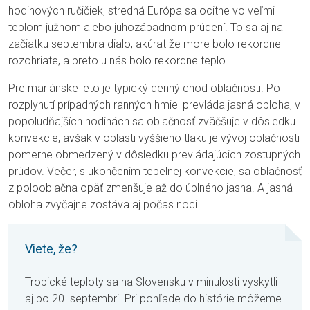
hodinových ručičiek, stredná Európa sa ocitne vo veľmi
teplom južnom alebo juhozápadnom prúdení. To sa aj na
začiatku septembra dialo, akúrat že more bolo rekordne
rozohriate, a preto u nás bolo rekordne teplo.
Pre mariánske leto je typický denný chod oblačnosti. Po
rozplynutí prípadných ranných hmiel prevláda jasná obloha, v
popoludňajších hodinách sa oblačnosť zväčšuje v dôsledku
konvekcie, avšak v oblasti vyššieho tlaku je vývoj oblačnosti
pomerne obmedzený v dôsledku prevládajúcich zostupných
prúdov. Večer, s ukončením tepelnej konvekcie, sa oblačnosť
z polooblačna opäť zmenšuje až do úplného jasna. A jasná
obloha zvyčajne zostáva aj počas noci.
Viete, že?
Tropické teploty sa na Slovensku v minulosti vyskytli
aj po 20. septembri. Pri pohľade do histórie môžeme