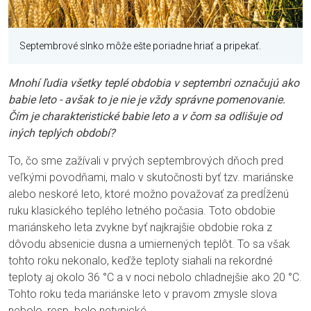
Septembrové slnko môže ešte poriadne hriať a pripekať.
Mnohí ľudia všetky teplé obdobia v septembri označujú ako
babie leto - avšak to je nie je vždy správne pomenovanie.
Čím je charakteristické babie leto a v čom sa odlišuje od
iných teplých období?
To, čo sme zažívali v prvých septembrových dňoch pred
veľkými povodňami, malo v skutočnosti byť tzv. mariánske
alebo neskoré leto, ktoré možno považovať za predĺženú
ruku klasického teplého letného počasia. Toto obdobie
mariánskeho leta zvykne byť najkrajšie obdobie roka z
dôvodu absenicie dusna a umiernených teplôt. To sa však
tohto roku nekonalo, keďže teploty siahali na rekordné
teploty aj okolo 36 °C a v noci nebolo chladnejšie ako 20 °C.
Tohto roku teda mariánske leto v pravom zmysle slova
nebolo, resp. bolo netypické.