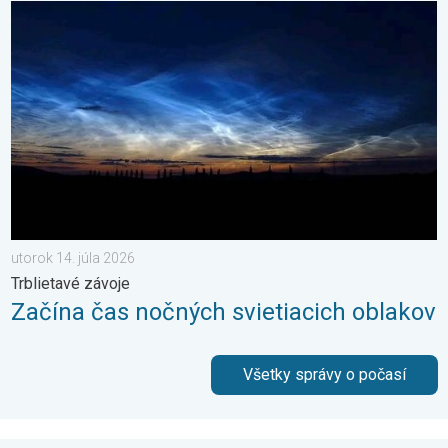
Začína čas nočných svietiacich oblakov. Trblietavé závoje. . . 
utorok 14. júla 2026
Trblietavé závoje
Začína čas nočných svietiacich oblakov
Všetky správy o počasí