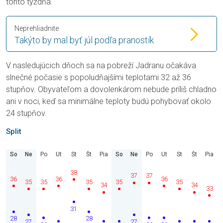
tohto týždňa.
Neprehliadnite
Takýto by mal byť júl podľa pranostík
V nasledujúcich dňoch sa na pobreží Jadranu očakáva
slnečné počasie s popoludňajšími teplotami 32 až 36
stupňov. Obyvateľom a dovolenkárom nebude príliš chladno
ani v noci, keď sa minimálne teploty budú pohybovať okolo
24 stupňov.
Split
So
Ne
Po
Ut
St
Št
Pia
So
Ne
Po
Ut
St
Št
Pia
38
37
37
36
36
36
35
35
35
35
35
34
34
33
31
28
28
27
27