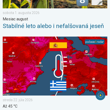
sobota 1. augusta 2026
Mesiac august
Stabilné leto alebo i nefalšovaná jeseň
V južnej Európe vrcholia ďalšie horúčavy. Až 45 °C. . . streda 22
streda 22. júla 2026
Až 45 °C