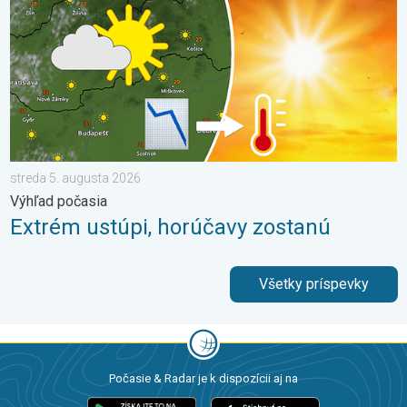
streda 5. augusta 2026
Výhľad počasia
Extrém ustúpi, horúčavy zostanú
Všetky príspevky
Počasie & Radar je k dispozícii aj na