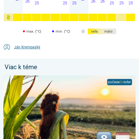
26
26
26
25
25
25
25
25
25
max. (°C)
min. (°C)
veľa
málo
Ján Krempaský
Viac k téme
Stabilné leto alebo i nefalšovaná jeseň. Mesiac august. . . so