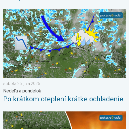
Po krátkom oteplení krátke ochladenie. Nedeľa a pondelok. . .
sobota 25. júla 2026
Nedeľa a pondelok
Po krátkom oteplení krátke ochladenie
Extrém ustúpi, horúčavy zostanú. Výhľad počasia. . . streda 5