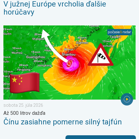
V južnej Európe vrcholia ďalšie
horúčavy
Čínu zasiahne pomerne silný tajfún. Až 500 litrov dažďa. . . sob
sobota 25. júla 2026
Až 500 litrov dažďa
Čínu zasiahne pomerne silný tajfún