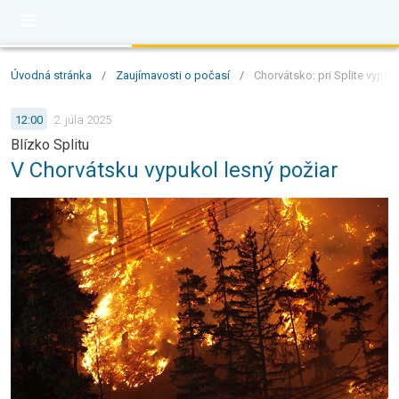
Úvodná stránka
/
Zaujímavosti o počasí
/
Chorvátsko: pri Splite vypuk
12:00
2. júla 2025
Blízko Splitu
V Chorvátsku vypukol lesný požiar