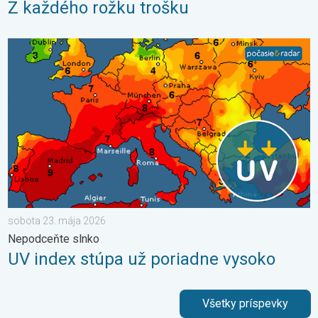
Z každého rožku trošku
UV index stúpa už poriadne vysoko. Nepodceňte slnko. . . so
sobota 23. mája 2026
Nepodceňte slnko
UV index stúpa už poriadne vysoko
Všetky príspevky