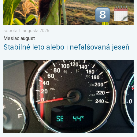
sobota 1. augusta 2026
Mesiac august
Stabilné leto alebo i nefalšovaná jeseň
Je teplota vo vašom aute reálna?. Nenechajte sa oklamať. . . š