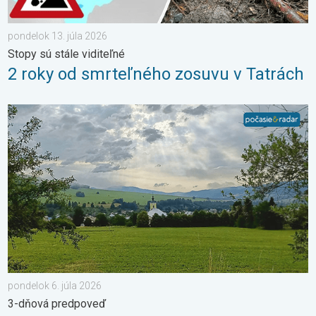
pondelok 13. júla 2026
Stopy sú stále viditeľné
2 roky od smrteľného zosuvu v Tatrách
Z každého rožku trošku. 3-dňová predpoveď. . . pondelok 6. j
pondelok 6. júla 2026
3-dňová predpoveď