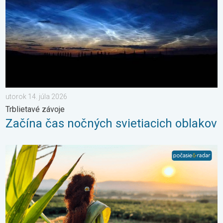
utorok 14. júla 2026
Trblietavé závoje
Začína čas nočných svietiacich oblakov
Stabilné leto alebo i nefalšovaná jeseň. Mesiac august. . . so