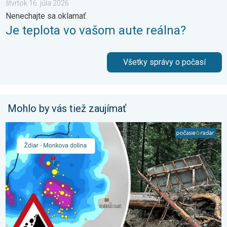
štvrtok 16. júla 2026
Nenechajte sa oklamať
Je teplota vo vašom aute reálna?
Všetky správy o počasí
Mohlo by vás tiež zaujímať
2 roky od smrteľného zosuvu v Tatrách. Stopy sú stále viditeľné