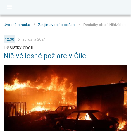
Úvodná stránka
/
Zaujímavosti o počasí
/
Desiatky obetí: Ničivé lesné 
12:30
6. februára 2024
Desiatky obetí
Ničivé lesné požiare v Čile