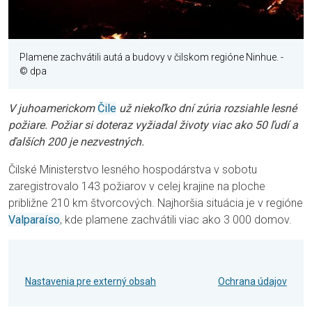
Plamene zachvátili autá a budovy v čilskom regióne Ninhue.
-
© dpa
V juhoamerickom
Čile
už niekoľko dní zúria rozsiahle lesné
požiare. Požiar si doteraz vyžiadal životy viac ako 50 ľudí a
ďalších 200 je nezvestných.
Čilské Ministerstvo lesného hospodárstva v sobotu
zaregistrovalo 143 požiarov v celej krajine na ploche
približne 210 km štvorcových. Najhoršia situácia je v regióne
Valparaíso
, kde plamene zachvátili viac ako 3 000 domov.
Nastavenia pre externý obsah
Ochrana údajov