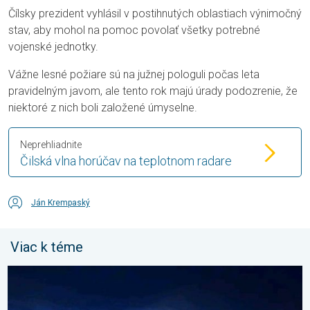
Čílsky prezident vyhlásil v postihnutých oblastiach výnimočný
stav, aby mohol na pomoc povolať všetky potrebné
vojenské jednotky.
Vážne lesné požiare sú na južnej pologuli počas leta
pravidelným javom, ale tento rok majú úrady podozrenie, že
niektoré z nich boli založené úmyselne.
Neprehliadnite
Čilská vlna horúčav na teplotnom radare
Ján Krempaský
Viac k téme
Začína čas nočných svietiacich oblakov. Trblietavé závoje. . . 