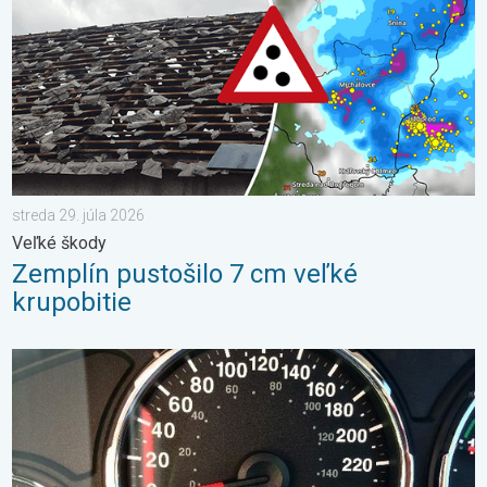
streda 29. júla 2026
Veľké škody
Zemplín pustošilo 7 cm veľké
krupobitie
Je teplota vo vašom aute reálna?. Nenechajte sa oklamať. . . š