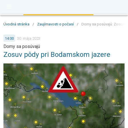
Úvodná stránka
/
Zaujímavosti o počasí
/
Domy sa posúvajú: Zosuv p
14:00
30. mája 2023
Domy sa posúvajú
Zosuv pôdy pri Bodamskom jazere