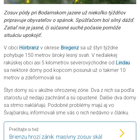
Zosuv pôdy pri Bodamskom jazere už niekoľko týždňov
pripravuje obyvateľov o spánok. Spúšťačom bol silný dážď.
Zatiaľ nie je jasné, či súčasné suché počasie pomôže
situáciu upokojiť.
V obci
Hörbranz
v okrese
Bregenz
sa už štyri týždne
pohybuje 150 metrov široký lesný svah. V neďalekej
rakúskej obci asi 5 kilometrov severovýchodne od
Lindau
sa niektoré domy pod kopcom posunuli už o takmer 10
metrov a zdeformovali sa.
Štyri domy sú v akútne ohrozenej zóne. Dva z nich sa podľa
starostu už nedajú zachrániť a sú opustené. Ďalšie dva domy
sa strmo nakláňajú. Podobné problémy majú aj vo
Švajčiarsku, informovali sme vás o nich nedávno v článku.
Prečítajte si tiež
Brienzu hrozí zánik: masívny zosuv skál