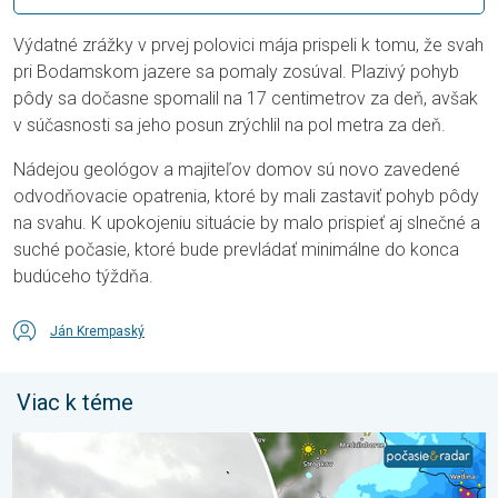
Výdatné zrážky v prvej polovici mája prispeli k tomu, že svah
pri Bodamskom jazere sa pomaly zosúval. Plazivý pohyb
pôdy sa dočasne spomalil na 17 centimetrov za deň, avšak
v súčasnosti sa jeho posun zrýchlil na pol metra za deň.
Nádejou geológov a majiteľov domov sú novo zavedené
odvodňovacie opatrenia, ktoré by mali zastaviť pohyb pôdy
na svahu. K upokojeniu situácie by malo prispieť aj slnečné a
suché počasie, ktoré bude prevládať minimálne do konca
budúceho týždňa.
Ján Krempaský
Viac k téme
Zemplín pustošilo 7 cm veľké krupobitie. Veľké škody. . . stred