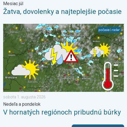
Mesiac júl
Žatva, dovolenky a najteplejšie počasie
V hornatých regiónoch pribudnú búrky. Nedeľa a pondelok. . .
sobota 1. augusta 2026
Nedeľa a pondelok
V hornatých regiónoch pribudnú búrky