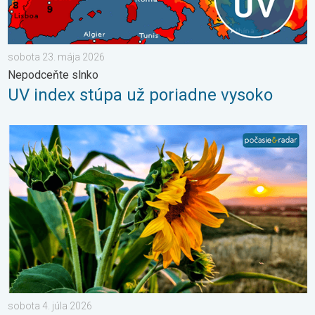
sobota 23. mája 2026
Nepodceňte slnko
UV index stúpa už poriadne vysoko
Žatva, dovolenky a najteplejšie počasie. Mesiac júl. . . sobota 
sobota 4. júla 2026