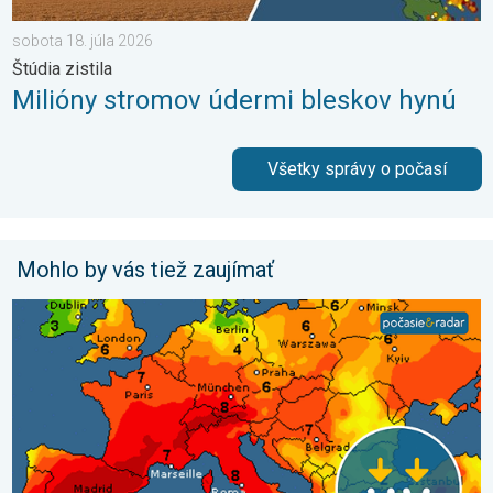
sobota 18. júla 2026
Štúdia zistila
Milióny stromov údermi bleskov hynú
Všetky správy o počasí
Mohlo by vás tiež zaujímať
UV index stúpa už poriadne vysoko. Nepodceňte slnko. . . so