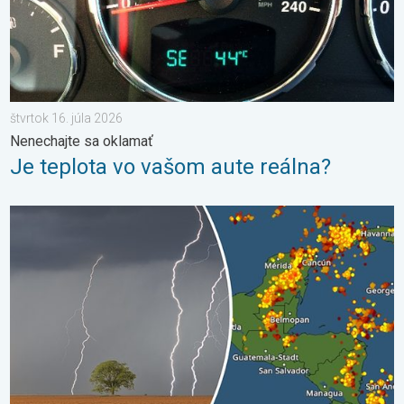
štvrtok 16. júla 2026
Nenechajte sa oklamať
Je teplota vo vašom aute reálna?
Milióny stromov údermi bleskov hynú. Štúdia zistila. . . sobota 