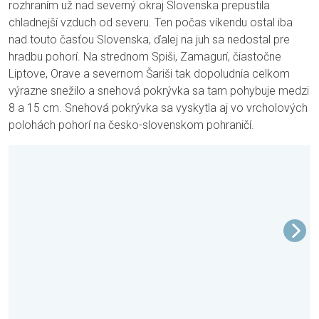
rozhraním už nad severný okraj Slovenska prepustila
chladnejší vzduch od severu. Ten počas víkendu ostal iba
nad touto časťou Slovenska, ďalej na juh sa nedostal pre
hradbu pohorí. Na strednom Spiši, Zamagurí, čiastočne
Liptove, Orave a severnom Šariši tak dopoludnia celkom
výrazne snežilo a snehová pokrývka sa tam pohybuje medzi
8 a 15 cm. Snehová pokrývka sa vyskytla aj vo vrcholových
polohách pohorí na česko-slovenskom pohraničí.