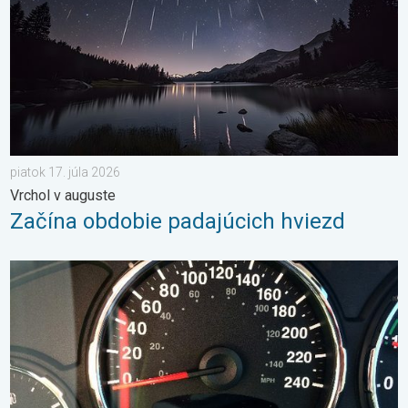
piatok 17. júla 2026
Vrchol v auguste
Začína obdobie padajúcich hviezd
Je teplota vo vašom aute reálna?. Nenechajte sa oklamať. . . š