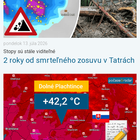
pondelok 13. júla 2026
Stopy sú stále viditeľné
2 roky od smrteľného zosuvu v Tatrách
42,2 °C: Slovensko prepísalo dejiny. Aj stredoeurópsky rekord. 