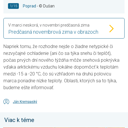
1/15
Poprad
- © Dušan
V marci neskorá, v novembri predčasná zima
Predčasná novembrová zima v obrazoch
Napriek tomu, že rozhodne nejde o žiadne netypické či
nezvyčajné ochladenie (ani čo sa týka snehu či teplôt),
počas prvých dní nového týždňa môže snehová pokrývka
vďaka arktickému vzduchu lokálne dopomôcť k teplotám
medzi -15 a -20 °C, čo sú vzhľadom na druhú polovicu
marca poriadne nízke teploty. Oblasti, ktorých sa to týka,
budeme ešte informovať.
Ján Krempaský
Viac k téme