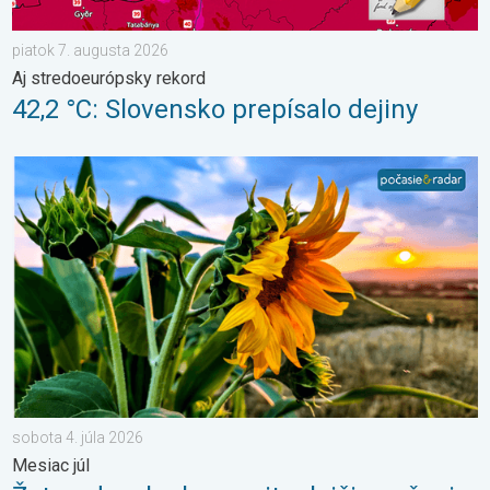
piatok 7. augusta 2026
Aj stredoeurópsky rekord
42,2 °C: Slovensko prepísalo dejiny
Žatva, dovolenky a najteplejšie počasie. Mesiac júl. . . sobota 
sobota 4. júla 2026
Mesiac júl