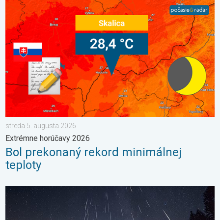
Bol prekonaný rekord minimálnej teploty. Extrémne horúčavy 20
streda 5. augusta 2026
Extrémne horúčavy 2026
Bol prekonaný rekord minimálnej
teploty
Začína obdobie padajúcich hviezd. Vrchol v auguste. . . piatok 