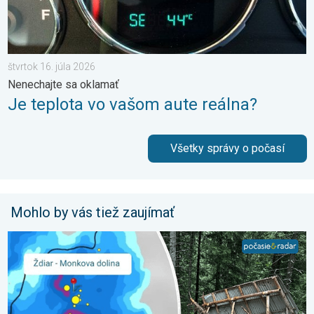
štvrtok 16. júla 2026
Nenechajte sa oklamať
Je teplota vo vašom aute reálna?
Všetky správy o počasí
Mohlo by vás tiež zaujímať
2 roky od smrteľného zosuvu v Tatrách. Stopy sú stále viditeľné