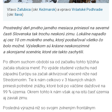
Vľavo
Zaľubica
(okr.
Kežmarok
) a vpravo
Vršatské Podhradie
(okr.
Ilava
)
Prostredný deň prvého jarného mesiaca priniesol na severné
časti Slovenska tak trochu neskorú zimu. Lokálne napadlo
aj cez 10 cm mokrého snehu, ktorý poobaľoval všetko čo
bolo možné. Výsledkom sú krásne neskorozimné
a skorojarné scenérie, ktoré ste takto zachytili.
Po dlhom suchom období sa od začiatku tohto týždňa
začala situácia meniť. Po vpáde studené vzduchu nad
západnú Európu sa začali aktivizovať viaceré níže nad
Stredomorím. Tie k nám celkovo v 3 hlavných vlnách
priniesli potrebné zrážky, ktoré boli po väčšine dažďové na
99 % územia. Okrem tohto k nám však aj na istú časť územia
aj zaviali zimu.
Posledná výrazná níž so svojim zvlneným frontálnym