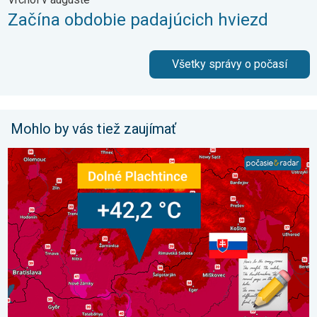
Začína obdobie padajúcich hviezd
Všetky správy o počasí
Mohlo by vás tiež zaujímať
42,2 °C: Slovensko prepísalo dejiny. Aj stredoeurópsky rekord. 