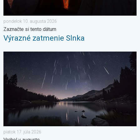
pondelok 10. augusta 2026
Zaznačte si tento dátum
Výrazné zatmenie Slnka
Začína obdobie padajúcich hviezd. Vrchol v auguste. . . piatok 
piatok 17. júla 2026
Vrchol v auguste