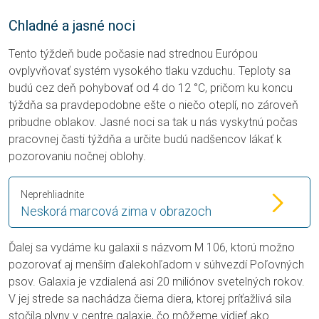
Chladné a jasné noci
Tento týždeň bude počasie nad strednou Európou
ovplyvňovať systém vysokého tlaku vzduchu. Teploty sa
budú cez deň pohybovať od 4 do 12 °C, pričom ku koncu
týždňa sa pravdepodobne ešte o niečo oteplí, no zároveň
pribudne oblakov. Jasné noci sa tak u nás vyskytnú počas
pracovnej časti týždňa a určite budú nadšencov lákať k
pozorovaniu nočnej oblohy.
Neprehliadnite
Neskorá marcová zima v obrazoch
Ďalej sa vydáme ku galaxii s názvom M 106, ktorú možno
pozorovať aj menším ďalekohľadom v súhvezdí Poľovných
psov. Galaxia je vzdialená asi 20 miliónov svetelných rokov.
V jej strede sa nachádza čierna diera, ktorej príťažlivá sila
stočila plyny v centre galaxie, čo môžeme vidieť ako