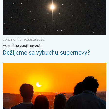
pondelok 10. augusta 2026
Vesmírne zaujímavosti
Dožijeme sa výbuchu supernovy?
Výrazné zatmenie Slnka. Zaznačte si tento dátum. . . pondelo