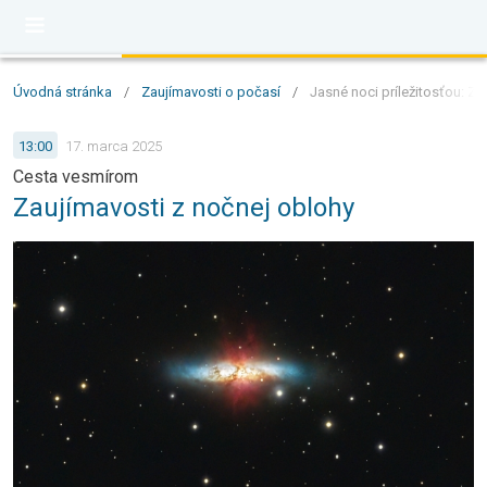
Úvodná stránka
/
Zaujímavosti o počasí
/
Jasné noci príležitosťou: Z
13:00
17. marca 2025
Cesta vesmírom
Zaujímavosti z nočnej oblohy