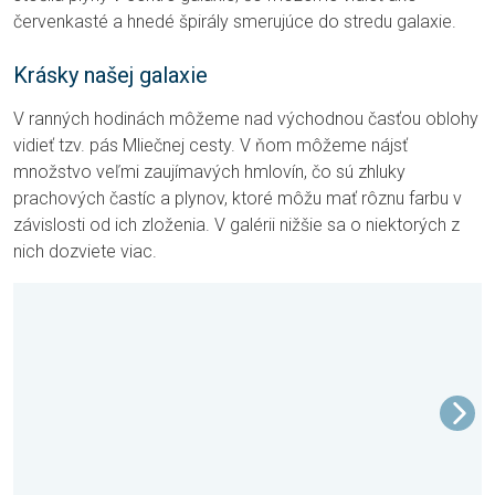
červenkasté a hnedé špirály smerujúce do stredu galaxie.
Krásky našej galaxie
V ranných hodinách môžeme nad východnou časťou oblohy
vidieť tzv. pás Mliečnej cesty. V ňom môžeme nájsť
množstvo veľmi zaujímavých hmlovín, čo sú zhluky
prachových častíc a plynov, ktoré môžu mať rôznu farbu v
závislosti od ich zloženia. V galérii nižšie sa o niektorých z
nich dozviete viac.