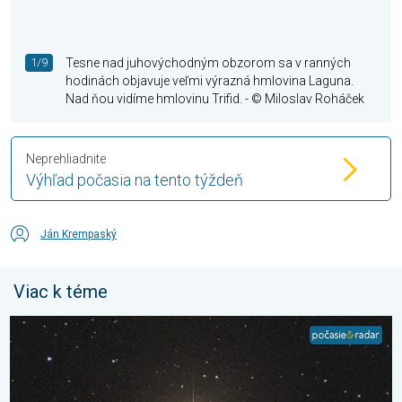
1/9
Tesne nad juhovýchodným obzorom sa v ranných
hodinách objavuje veľmi výrazná hmlovina Laguna.
Nad ňou vidíme hmlovinu Trifid.
- © Miloslav Roháček
Neprehliadnite
Výhľad počasia na tento týždeň
Ján Krempaský
Viac k téme
Dožijeme sa výbuchu supernovy?. Vesmírne zaujímavosti. . . 