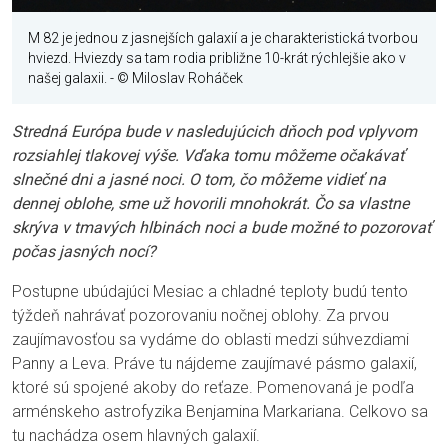
M 82 je jednou z jasnejších galaxií a je charakteristická tvorbou
hviezd. Hviezdy sa tam rodia približne 10-krát rýchlejšie ako v
našej galaxii.
- © Miloslav Roháček
Stredná Európa bude v nasledujúcich dňoch pod vplyvom
rozsiahlej tlakovej výše. Vďaka tomu môžeme očakávať
slnečné dni a jasné noci. O tom, čo môžeme vidieť na
dennej oblohe, sme už hovorili mnohokrát. Čo sa vlastne
skrýva v tmavých hlbinách noci a bude možné to pozorovať
počas jasných nocí?
Postupne ubúdajúci Mesiac a chladné teploty budú tento
týždeň nahrávať pozorovaniu nočnej oblohy. Za prvou
zaujímavosťou sa vydáme do oblasti medzi súhvezdiami
Panny a Leva. Práve tu nájdeme zaujímavé pásmo galaxií,
ktoré sú spojené akoby do reťaze. Pomenovaná je podľa
arménskeho astrofyzika Benjamina Markariana. Celkovo sa
tu nachádza osem hlavných galaxií.