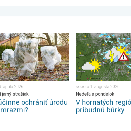
o. . . sobota 23. mája 2026
nne ochrániť úrodu pred mrazmi?. Najväčší jarný strašiak. . . stre
V hornatých regiónoch prib
9. apríla 2026
sobota 1. augusta 2026
 jarný strašiak
Nedeľa a pondelok
účinne ochrániť úrodu
V hornatých regi
 mrazmi?
pribudnú búrky