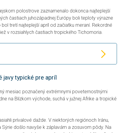
nejskom polostrove zaznamenalo dokonca najteplejší
 iných častiach juhozápadnej Európy boli teploty výrazne
ol tretí najteplejší apríl od začiatku meraní. Rekordné
iež v rozsiahlych častiach tropického Tichomoria.
javy typické pre apríl
arný mesiac poznačený extrémnymi poveternostnými
odne na Blízkom východe, suchá v južnej Afrike a tropické
iahli prívalové dažde. V niektorých regiónoch Iránu,
 a Sýrie došlo navyše k záplavám a zosuvom pôdy. Na