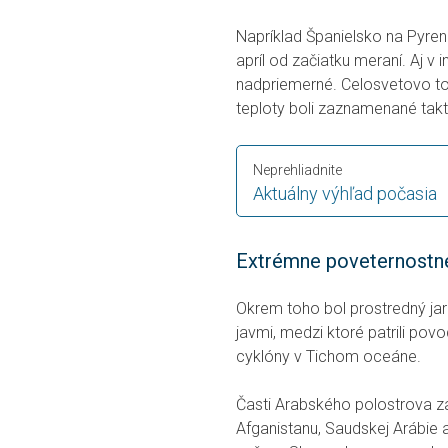
Napríklad Španielsko na Pyre
apríl od začiatku meraní. Aj v
nadpriemerné. Celosvetovo to b
teploty boli zaznamenané takt
Neprehliadnite
Aktuálny výhľad počasia
Extrémne poveternostné 
Okrem toho bol prostredný j
javmi, medzi ktoré patrili pov
cyklóny v Tichom oceáne.
Časti Arabského polostrova zas
Afganistanu, Saudskej Arábie