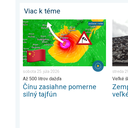
Viac k téme
Čínu zasiahne pomerne silný tajfún. Až 500 litrov dažď
Zemplín
sobota 25. júla 2026
streda 2
Až 500 litrov dažďa
Veľké 
Čínu zasiahne pomerne
Zemp
silný tajfún
veľk