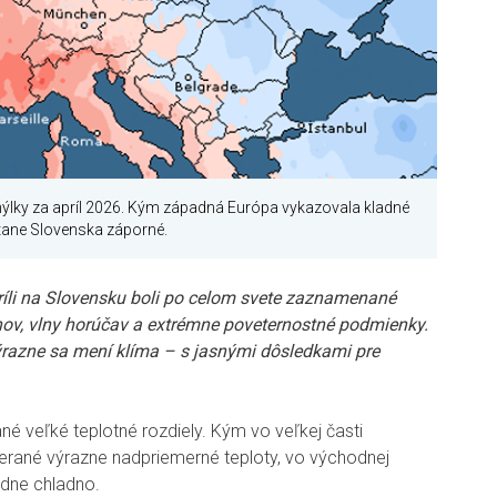
ýlky za apríl 2026. Kým západná Európa vykazovala kladné
tane Slovenska záporné.
ríli na Slovensku boli po celom svete zaznamenané
nov, vlny horúčav a extrémne poveternostné podmienky.
ýrazne sa mení klíma – s jasnými dôsledkami pre
ané veľké teplotné rozdiely. Kým vo veľkej časti
erané výrazne nadpriemerné teploty, vo východnej
dne chladno.