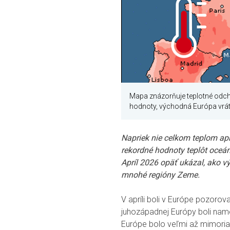
Mapa znázorňuje teplotné odch
hodnoty, východná Európa vrá
Napriek nie celkom teplom ap
rekordné hodnoty teplôt oceá
Apríl 2026 opäť ukázal, ako v
mnohé regióny Zeme.
V apríli boli v Európe pozorov
juhozápadnej Európy boli nam
Európe bolo veľmi až mimoria