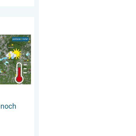
da 29. apríla 2026
udnú búrky. Nedeľa a pondelok. . . sobota 1. augusta 2026
ónoch