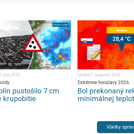
a. . . sobota 25. júla 2026
 pustošilo 7 cm veľké krupobitie. Veľké škody. . . streda 29. júla
Bol prekonaný rekord minim
9. júla 2026
streda 5. augusta 2026
škody
Extrémne horúčavy 2026
lín pustošilo 7 cm
Bol prekonaný re
é krupobitie
minimálnej teplo
Všetky správ