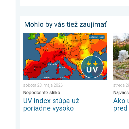
Mohlo by vás tiež zaujímať
UV index stúpa už poriadne vysoko. Nepodceňte slnk
Ako úči
sobota 23. mája 2026
streda 2
Nepodceňte slnko
Najväčší
UV index stúpa už
Ako 
poriadne vysoko
pred