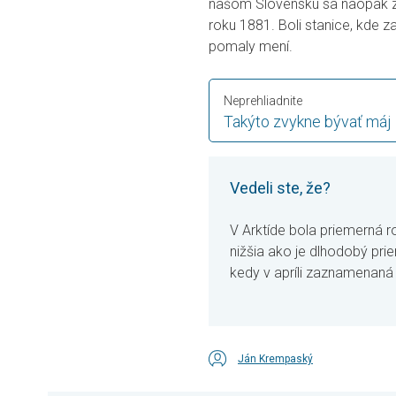
našom Slovensku sa naopak za
roku 1881. Boli stanice, kde 
pomaly mení.
Neprehliadnite
Takýto zvykne bývať máj
Vedeli ste, že?
V Arktíde bola priemerná ro
nižšia ako je dlhodobý prie
kedy v apríli zaznamenaná
Ján Krempaský