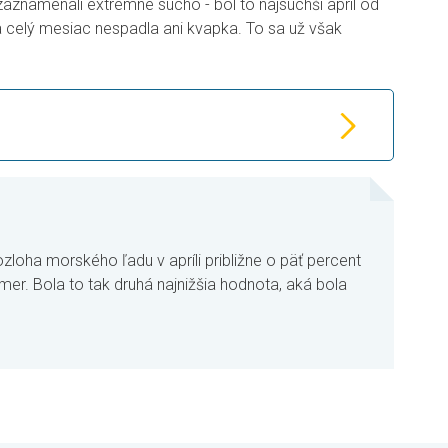
znamenali extrémne sucho - bol to najsuchší apríl od
za celý mesiac nespadla ani kvapka. To sa už však
zloha morského ľadu v apríli približne o päť percent
mer. Bola to tak druhá najnižšia hodnota, aká bola