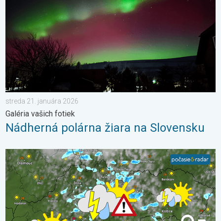
streda 21. januára 2026
Galéria vašich fotiek
Nádherná polárna žiara na Slovensku
V hornatých regiónoch pribudnú búrky. Nedeľa a pondelok. . .