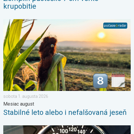
krupobitie
Stabilné leto alebo i nefalšovaná jeseň. Mesiac august. . . so
sobota 1. augusta 2026
Mesiac august
Stabilné leto alebo i nefalšovaná jeseň
Je teplota vo vašom aute reálna?. Nenechajte sa oklamať. . . š