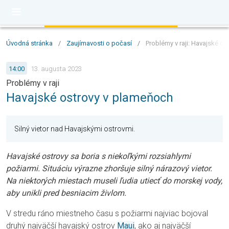
Úvodná stránka
/
Zaujímavosti o počasí
/
Problémy v raji: Havajské o
14:00
13. augusta 2023
Problémy v raji
Havajské ostrovy v plameňoch
Silný vietor nad Havajskými ostrovmi.
Havajské ostrovy sa boria s niekoľkými rozsiahlymi
požiarmi. Situáciu výrazne zhoršuje silný nárazový vietor.
Na niektorých miestach museli ľudia utiecť do morskej vody,
aby unikli pred besniacim živlom.
V stredu ráno miestneho času s požiarmi najviac bojoval
druhý najväčší havajský ostrov
Maui
, ako aj najväčší