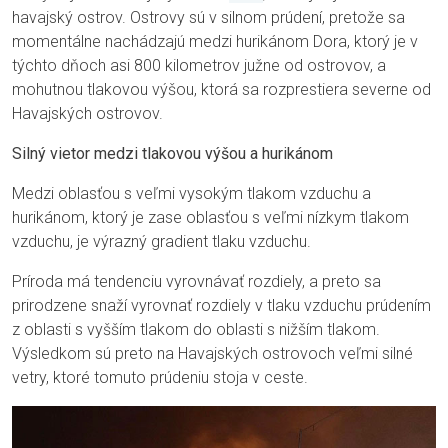
havajský ostrov. Ostrovy sú v silnom prúdení, pretože sa
momentálne nachádzajú medzi hurikánom Dora, ktorý je v
týchto dňoch asi 800 kilometrov južne od ostrovov, a
mohutnou tlakovou výšou, ktorá sa rozprestiera severne od
Havajských ostrovov.
Silný vietor medzi tlakovou výšou a hurikánom
Medzi oblasťou s veľmi vysokým tlakom vzduchu a
hurikánom, ktorý je zase oblasťou s veľmi nízkym tlakom
vzduchu, je výrazný gradient tlaku vzduchu.
Príroda má tendenciu vyrovnávať rozdiely, a preto sa
prirodzene snaží vyrovnať rozdiely v tlaku vzduchu prúdením
z oblasti s vyšším tlakom do oblasti s nižším tlakom.
Výsledkom sú preto na Havajských ostrovoch veľmi silné
vetry, ktoré tomuto prúdeniu stoja v ceste.