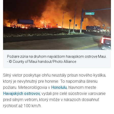
Požiare zúria na druhom najväčšom havajskom ostrove Maui.
- © County of Maui handout/Photo Alliance
Silný vietor poskytuje ohňu neustály prísun nového kyslíka,
ktorý je nevyhnutný pre horenie. To napomáha šíreniu
požiaru. Meteorológovia v
Honolulu
, hlavnom meste
Havajských ostrovov,
vydali pre celé súostrovie varovanie
pred silným vetrom, ktorý môže v nárazoch dosiahnuť
rýchlosť až 100 km/h.