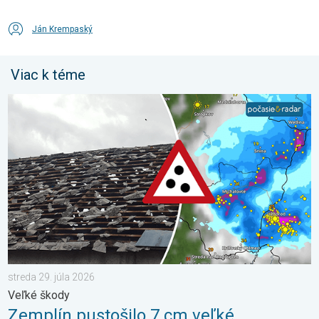
Ján Krempaský
Viac k téme
Zemplín pustošilo 7 cm veľké krupobitie. Veľké škody. . . stred
streda 29. júla 2026
Veľké škody
Zemplín pustošilo 7 cm veľké