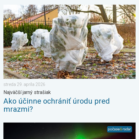
Ako účinne ochrániť úrodu pred mrazmi?. Najväčší jarný strašiak
streda 29. apríla 2026
Najväčší jarný strašiak
Ako účinne ochrániť úrodu pred
mrazmi?
Nádherná polárna žiara na Slovensku. Galéria vašich fotiek. . .