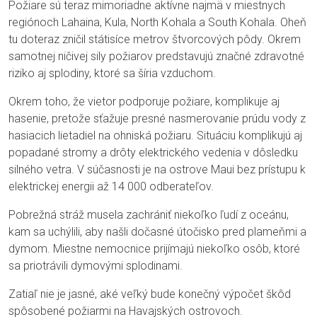
Požiare sú teraz mimoriadne aktívne najmä v miestnych
regiónoch Lahaina, Kula, North Kohala a South Kohala. Oheň
tu doteraz zničil státisíce metrov štvorcových pôdy. Okrem
samotnej ničivej sily požiarov predstavujú značné zdravotné
riziko aj splodiny, ktoré sa šíria vzduchom.
Okrem toho, že vietor podporuje požiare, komplikuje aj
hasenie, pretože sťažuje presné nasmerovanie prúdu vody z
hasiacich lietadiel na ohniská požiaru. Situáciu komplikujú aj
popadané stromy a drôty elektrického vedenia v dôsledku
silného vetra. V súčasnosti je na ostrove Maui bez prístupu k
elektrickej energii až 14 000 odberateľov.
Pobrežná stráž musela zachrániť niekoľko ľudí z oceánu,
kam sa uchýlili, aby našli dočasné útočisko pred plameňmi a
dymom. Miestne nemocnice prijímajú niekoľko osôb, ktoré
sa priotrávili dymovými splodinami.
Zatiaľ nie je jasné, aké veľký bude konečný výpočet škôd
spôsobené požiarmi na Havajských ostrovoch.