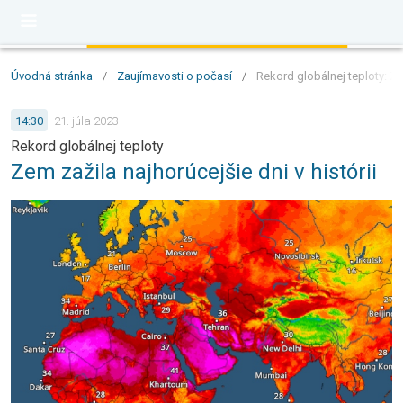
Úvodná stránka
/
Zaujímavosti o počasí
/
Rekord globálnej teploty: Zem
14:30
21. júla 2023
Rekord globálnej teploty
Zem zažila najhorúcejšie dni v histórii