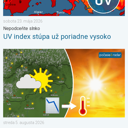
sobota 23. mája 2026
Nepodceňte slnko
UV index stúpa už poriadne vysoko
Extrém ustúpi, horúčavy zostanú. Výhľad počasia. . . streda 5
streda 5. augusta 2026