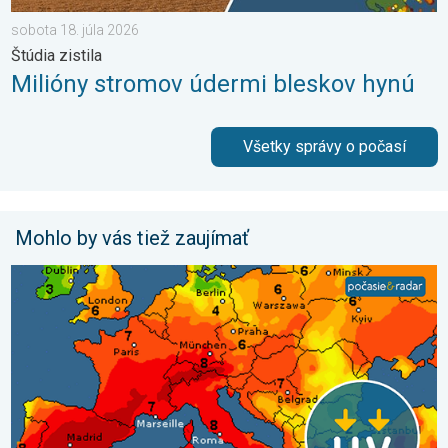
sobota 18. júla 2026
Štúdia zistila
Milióny stromov údermi bleskov hynú
Všetky správy o počasí
Mohlo by vás tiež zaujímať
UV index stúpa už poriadne vysoko. Nepodceňte slnko. . . so