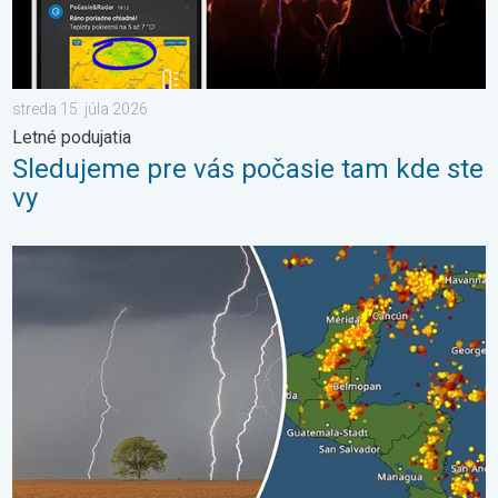
streda 15. júla 2026
Letné podujatia
Sledujeme pre vás počasie tam kde ste
vy
Milióny stromov údermi bleskov hynú. Štúdia zistila. . . sobota 