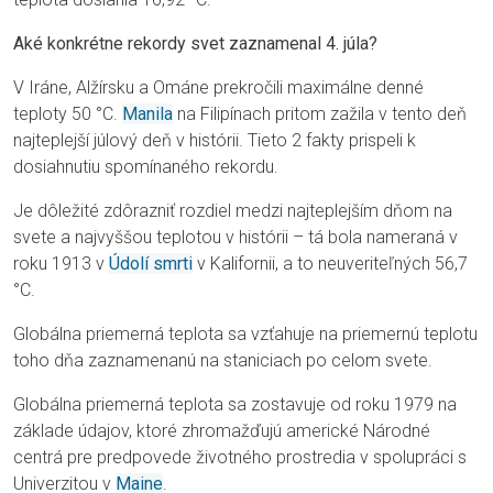
Aké konkrétne rekordy svet zaznamenal 4. júla?
V Iráne, Alžírsku a Ománe prekročili maximálne denné
teploty 50 °C.
Manila
na Filipínach pritom zažila v tento deň
najteplejší júlový deň v histórii. Tieto 2 fakty prispeli k
dosiahnutiu spomínaného rekordu.
Je dôležité zdôrazniť rozdiel medzi najteplejším dňom na
svete a najvyššou teplotou v histórii – tá bola nameraná v
roku 1913 v
Údolí smrti
v Kalifornii, a to neuveriteľných 56,7
°C.
Globálna priemerná teplota sa vzťahuje na priemernú teplotu
toho dňa zaznamenanú na staniciach po celom svete.
Globálna priemerná teplota sa zostavuje od roku 1979 na
základe údajov, ktoré zhromažďujú americké Národné
centrá pre predpovede životného prostredia v spolupráci s
Univerzitou v
Maine
.