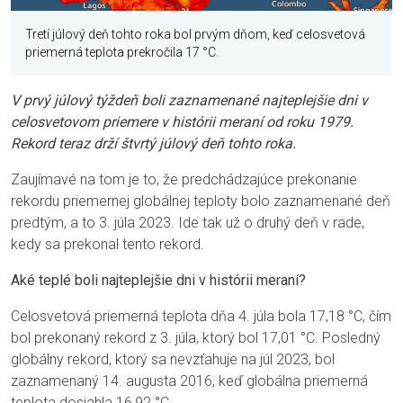
Tretí júlový deň tohto roka bol prvým dňom, keď celosvetová
priemerná teplota prekročila 17 °C.
V prvý júlový týždeň boli zaznamenané najteplejšie dni v
celosvetovom priemere v histórii meraní od roku 1979.
Rekord teraz drží štvrtý júlový deň tohto roka.
Zaujímavé na tom je to, že predchádzajúce prekonanie
rekordu priemernej globálnej teploty bolo zaznamenané deň
predtým, a to 3. júla 2023. Ide tak už o druhý deň v rade,
kedy sa prekonal tento rekord.
Aké teplé boli najteplejšie dni v histórii meraní?
Celosvetová priemerná teplota dňa 4. júla bola 17,18 °C, čím
bol prekonaný rekord z 3. júla, ktorý bol 17,01 °C. Posledný
globálny rekord, ktorý sa nevzťahuje na júl 2023, bol
zaznamenaný 14. augusta 2016, keď globálna priemerná
teplota dosiahla 16,92 °C.