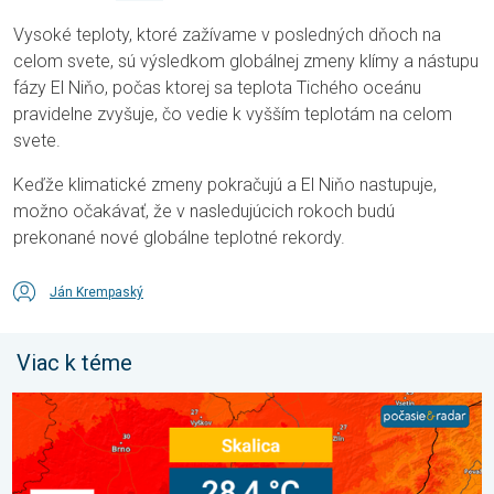
Vysoké teploty, ktoré zažívame v posledných dňoch na
celom svete, sú výsledkom globálnej zmeny klímy a nástupu
fázy El Niňo, počas ktorej sa teplota Tichého oceánu
pravidelne zvyšuje, čo vedie k vyšším teplotám na celom
svete.
Keďže klimatické zmeny pokračujú a El Niňo nastupuje,
možno očakávať, že v nasledujúcich rokoch budú
prekonané nové globálne teplotné rekordy.
Ján Krempaský
Viac k téme
Bol prekonaný rekord minimálnej teploty. Extrémne horúčavy 20