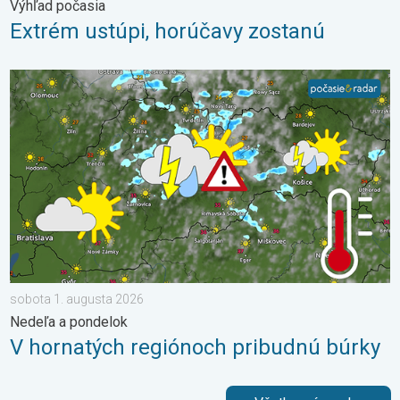
Výhľad počasia
Extrém ustúpi, horúčavy zostanú
V hornatých regiónoch pribudnú búrky. Nedeľa a pondelok. . .
sobota 1. augusta 2026
Nedeľa a pondelok
V hornatých regiónoch pribudnú búrky