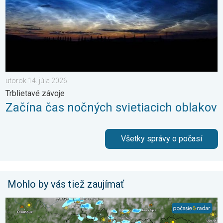
utorok 14. júla 2026
Trblietavé závoje
Začína čas nočných svietiacich oblakov
Všetky správy o počasí
Mohlo by vás tiež zaujímať
V hornatých regiónoch pribudnú búrky. Nedeľa a pondelok. . .