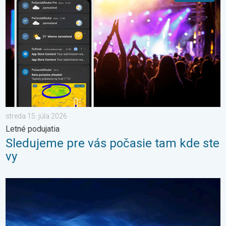
streda 15. júla 2026
Letné podujatia
Sledujeme pre vás počasie tam kde ste
vy
Začína čas nočných svietiacich oblakov. Trblietavé závoje. . . 