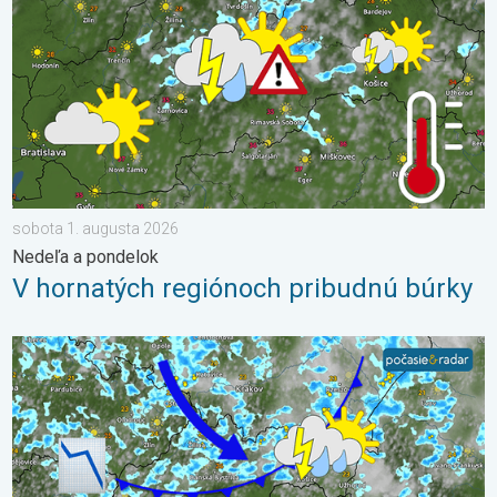
sobota 1. augusta 2026
Nedeľa a pondelok
V hornatých regiónoch pribudnú búrky
Po krátkom oteplení krátke ochladenie. Nedeľa a pondelok. . .