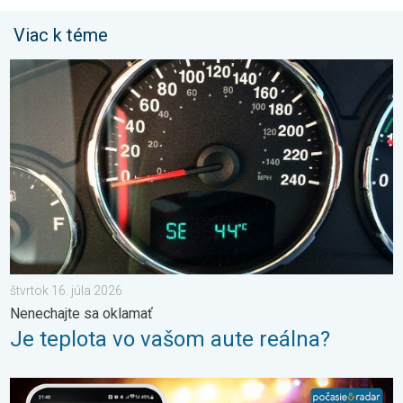
Viac k téme
Je teplota vo vašom aute reálna?. Nenechajte sa oklamať. . . š
štvrtok 16. júla 2026
Nenechajte sa oklamať
Je teplota vo vašom aute reálna?
Sledujeme pre vás počasie tam kde ste vy. Letné podujatia. . . 