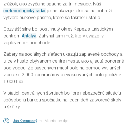
zrážok, ako zvyčajne spadne za tri mesiace. Náš
meteorologický radar
jasne ukazuje, ako sa na pobreží
vytvára búrkové pásmo, ktoré sa takmer ustálilo.
Obzvlášť silne bol postihnutý okres Kepez s turistickým
centrom
Antalya
. Zahynul tam muž, ktorý uviazol v
zaplavenom podchode.
Zábery na sociálnych sieťach ukazujú zaplavené obchody a
ulice v husto obývanom centre mesta, ako aj autá ponorené
pod vodou. Zo susedných miest bolo na pomoc vyslaných
viac ako 2 000 záchranárov a evakuovaných bolo približne
1 000 ľudí.
V piatich centrálnych štvrtiach boli pre nebezpečnú situáciu
spôsobenú búrkou spočiatku na jeden deň zatvorené školy
a škôlky.
Ján Krempaský
mit Material der dpa