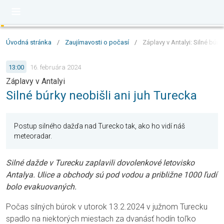
Úvodná stránka
/
Zaujímavosti o počasí
/
Záplavy v Antalyi: Silné búrk
13:00
16. februára 2024
Záplavy v Antalyi
Silné búrky neobišli ani juh Turecka
Postup silného dažďa nad Turecko tak, ako ho vidí náš
meteoradar.
Silné dažde v Turecku zaplavili dovolenkové letovisko
Antalya. Ulice a obchody sú pod vodou a približne 1000 ľudí
bolo evakuovaných.
Počas silných búrok v utorok 13.2.2024 v južnom Turecku
spadlo na niektorých miestach za dvanásť hodín toľko