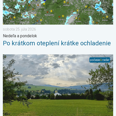
sobota 25. júla 2026
Nedeľa a pondelok
Po krátkom oteplení krátke ochladenie
Z každého rožku trošku. 3-dňová predpoveď. . . pondelok 6. j