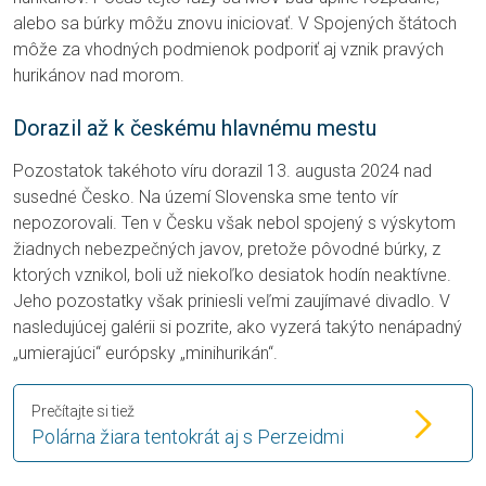
alebo sa búrky môžu znovu iniciovať. V Spojených štátoch
môže za vhodných podmienok podporiť aj vznik pravých
hurikánov nad morom.
Dorazil až k českému hlavnému mestu
Pozostatok takéhoto víru dorazil 13. augusta 2024 nad
susedné Česko. Na území Slovenska sme tento vír
nepozorovali. Ten v Česku však nebol spojený s výskytom
žiadnych nebezpečných javov, pretože pôvodné búrky, z
ktorých vznikol, boli už niekoľko desiatok hodín neaktívne.
Jeho pozostatky však priniesli veľmi zaujímavé divadlo. V
nasledujúcej galérii si pozrite, ako vyzerá takýto nenápadný
„umierajúci“ európsky „minihurikán“.
Prečítajte si tiež
Polárna žiara tentokrát aj s Perzeidmi