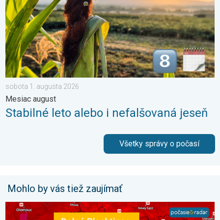
sobota 1. augusta 2026
Mesiac august
Stabilné leto alebo i nefalšovaná jeseň
Všetky správy o počasí
Mohlo by vás tiež zaujímať
42,2 °C: Slovensko prepísalo dejiny. Aj stredoeurópsky rekord. 