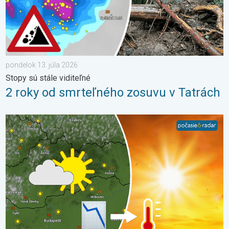
pondelok 13. júla 2026
Stopy sú stále viditeľné
2 roky od smrteľného zosuvu v Tatrách
Extrém ustúpi, horúčavy zostanú. Výhľad počasia. . . streda 5