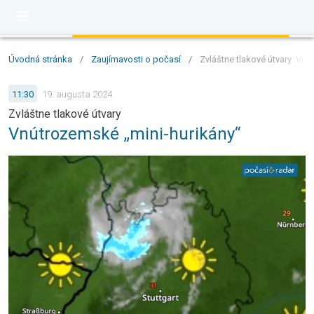
Úvodná stránka
/
Zaujímavosti o počasí
/
Zvláštne tlakové útvary: Vn
11:30
19. augusta 2024
Zvláštne tlakové útvary
Vnútrozemské „mini-hurikány“