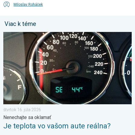
Miloslav Roháček
Viac k téme
Je teplota vo vašom aute reálna?. Nenechajte sa oklamať. . . š
štvrtok 16. júla 2026
Nenechajte sa oklamať
Je teplota vo vašom aute reálna?