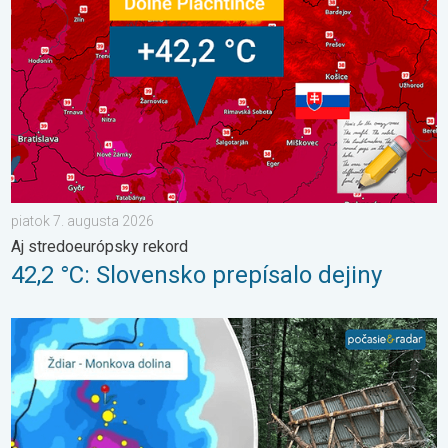
piatok 7. augusta 2026
Aj stredoeurópsky rekord
42,2 °C: Slovensko prepísalo dejiny
2 roky od smrteľného zosuvu v Tatrách. Stopy sú stále viditeľné