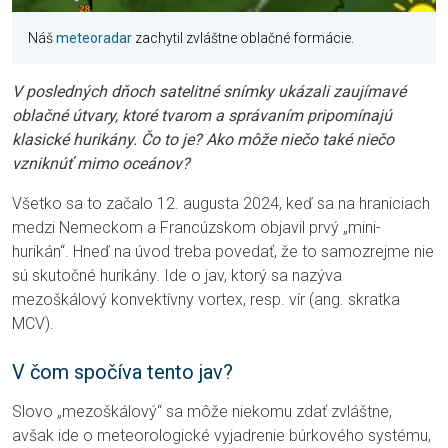
Náš
meteoradar
zachytil zvláštne oblačné formácie.
V posledných dňoch satelitné snímky ukázali zaujímavé
oblačné útvary, ktoré tvarom a správaním pripomínajú
klasické hurikány. Čo to je? Ako môže niečo také niečo
vzniknúť mimo oceánov?
Všetko sa to začalo 12. augusta 2024, keď sa na hraniciach
medzi Nemeckom a Francúzskom objavil prvý „mini-
hurikán“. Hneď na úvod treba povedať, že to samozrejme nie
sú skutočné hurikány. Ide o jav, ktorý sa nazýva
mezoškálový konvektívny vortex, resp. vír (ang. skratka
MCV).
V čom spočíva tento jav?
Slovo „mezoškálový“ sa môže niekomu zdať zvláštne,
avšak ide o meteorologické vyjadrenie búrkového systému,