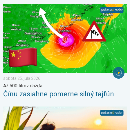
Čínu zasiahne pomerne silný tajfún. Až 500 litrov dažďa. . . sob
sobota 25. júla 2026
Až 500 litrov dažďa
Čínu zasiahne pomerne silný tajfún
Stabilné leto alebo i nefalšovaná jeseň. Mesiac august. . . so