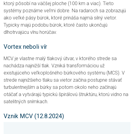
ktorý pôsobí na väčšej ploche (100 km a viac). Tieto
systémy poznáme veľmi dobre. Na radaroch sa zobrazujú
ako veľké pásy búrok, ktoré prináša najmä silný vietor.
Typicky majú podobu búrok, ktoré často ukončujú
dlhotrvajúcu vlnu horúčav.
Vortex neboli vír
MCV je vlastne malý tlakový útvar, v ktorého strede sa
nachádza najnižší tlak. Vzniká transformáciou už
existujúceho veľkoplošného búrkového systému (MCS). V
strede najnižšieho tlaku sa vietor začína postupne stávať
turbulentnejším a búrky sa potom okolo neho začínajú
otáčať a vytvárajú typickú špirálovú štruktúru, ktorú vidno na
satelitných snímkach.
Vznik MCV (12.8.2024)