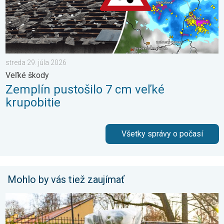
streda 29. júla 2026
Veľké škody
Zemplín pustošilo 7 cm veľké
krupobitie
Všetky správy o počasí
Mohlo by vás tiež zaujímať
Ako účinne ochrániť úrodu pred mrazmi?. Najväčší jarný strašiak