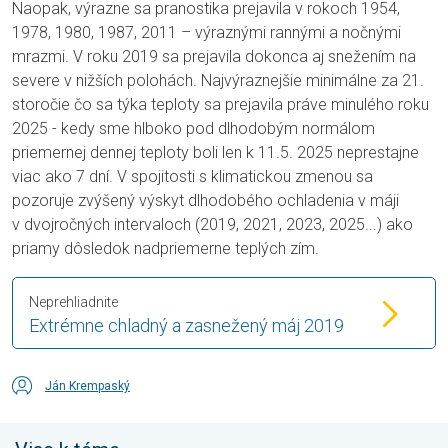
Naopak, výrazne sa pranostika prejavila v rokoch 1954,
1978, 1980, 1987, 2011 – výraznými rannými a nočnými
mrazmi. V roku 2019 sa prejavila dokonca aj snežením na
severe v nižších polohách. Najvýraznejšie minimálne za 21.
storočie čo sa týka teploty sa prejavila práve minulého roku
2025 - kedy sme hlboko pod dlhodobým normálom
priemernej dennej teploty boli len k 11.5. 2025 neprestajne
viac ako 7 dní. V spojitosti s klimatickou zmenou sa
pozoruje zvýšený výskyt dlhodobého ochladenia v máji
v dvojročných intervaloch (2019, 2021, 2023, 2025...) ako
priamy dôsledok nadpriemerne teplých zím.
Neprehliadnite
Extrémne chladný a zasnežený máj 2019
Ján Krempaský