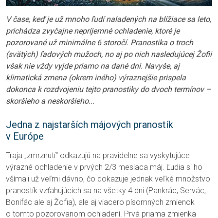
V čase, keď je už mnoho ľudí naladených na blížiace sa leto,
prichádza zvyčajne nepríjemné ochladenie, ktoré je
pozorované už minimálne 6 storočí. Pranostika o troch
(svätých) ľadových mužoch, no aj po nich nasledujúcej Žofii
však nie vždy vyjde priamo na dané dni. Navyše, aj
klimatická zmena (okrem iného) výraznejšie prispela
dokonca k rozdvojeniu tejto pranostiky do dvoch termínov –
skoršieho a neskoršieho...
Jedna z najstarších májových pranostík
v Európe
Traja „zmrznutí“ odkazujú na pravidelne sa vyskytujúce
výrazné ochladenie v prvých 2/3 mesiaca máj. Ľudia si ho
všímali už veľmi dávno, čo dokazuje jednak veľké množstvo
pranostík vzťahujúcich sa na všetky 4 dni (Pankrác, Servác,
Bonifác ale aj Žofia), ale aj viacero písomných zmienok
o tomto pozorovanom ochladení. Prvá priama zmienka