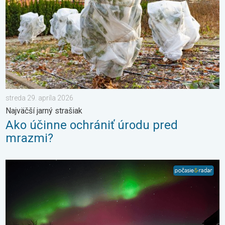
streda 29. apríla 2026
Najväčší jarný strašiak
Ako účinne ochrániť úrodu pred
mrazmi?
Nádherná polárna žiara na Slovensku. Galéria vašich fotiek. . .