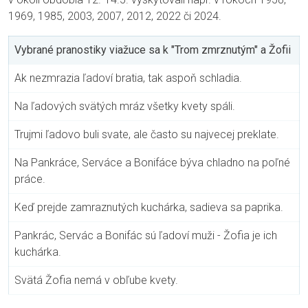
1969, 1985, 2003, 2007, 2012, 2022 či 2024.
Vybrané pranostiky viažuce sa k "Trom zmrznutým" a Žofii
Ak nezmrazia ľadoví bratia, tak aspoň schladia.
Na ľadových svätých mráz všetky kvety spáli.
Trujmi ľadovo buli svate, ale často su najvecej preklate.
Na Pankráce, Serváce a Bonifáce býva chladno na poľné
práce.
Keď prejde zamraznutých kuchárka, sadieva sa paprika.
Pankrác, Servác a Bonifác sú ľadoví muži - Žofia je ich
kuchárka.
Svätá Žofia nemá v obľube kvety.