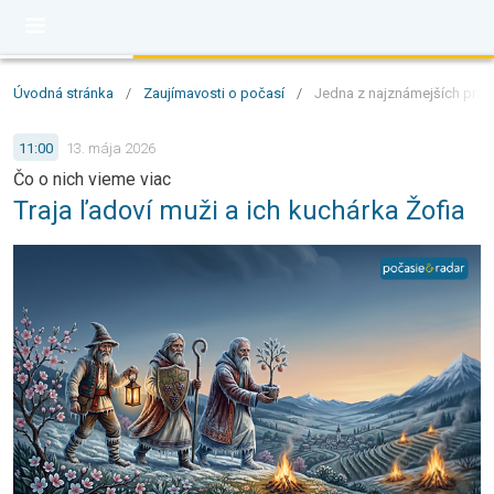
Úvodná stránka
/
Zaujímavosti o počasí
/
Jedna z najznámejších prano
11:00
13. mája 2026
Čo o nich vieme viac
Traja ľadoví muži a ich kuchárka Žofia