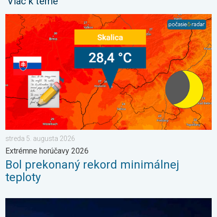
Viac k téme
Bol prekonaný rekord minimálnej teploty. Extrémne horúčavy 20
streda 5. augusta 2026
Extrémne horúčavy 2026
Bol prekonaný rekord minimálnej
teploty
Začína čas nočných svietiacich oblakov. Trblietavé závoje. . . 