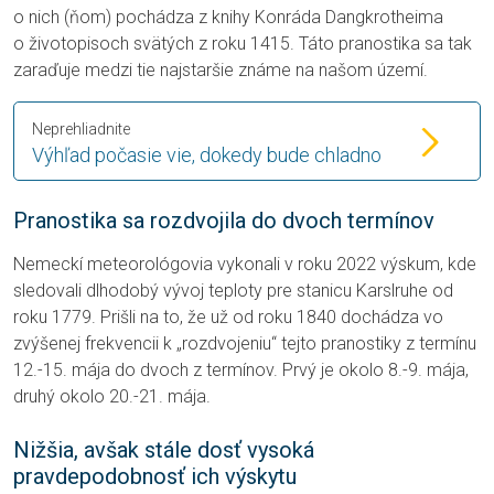
o nich (ňom) pochádza z knihy Konráda Dangkrotheima
o životopisoch svätých z roku 1415. Táto pranostika sa tak
zaraďuje medzi tie najstaršie známe na našom území.
Neprehliadnite
Výhľad počasie vie, dokedy bude chladno
Pranostika sa rozdvojila do dvoch termínov
Nemeckí meteorológovia vykonali v roku 2022 výskum, kde
sledovali dlhodobý vývoj teploty pre stanicu Karslruhe od
roku 1779. Prišli na to, že už od roku 1840 dochádza vo
zvýšenej frekvencii k „rozdvojeniu“ tejto pranostiky z termínu
12.-15. mája do dvoch z termínov. Prvý je okolo 8.-9. mája,
druhý okolo 20.-21. mája.
Nižšia, avšak stále dosť vysoká
pravdepodobnosť ich výskytu