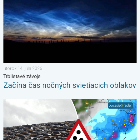
utorok 14. júla 2026
Trblietavé závoje
Začína čas nočných svietiacich oblakov
Zemplín pustošilo 7 cm veľké krupobitie. Veľké škody. . . stred