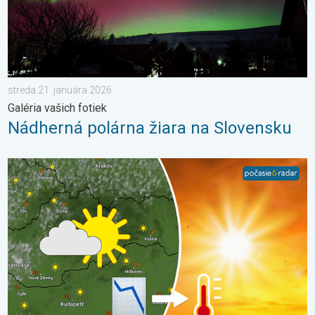
streda 21. januára 2026
Galéria vašich fotiek
Nádherná polárna žiara na Slovensku
Extrém ustúpi, horúčavy zostanú. Výhľad počasia. . . streda 5