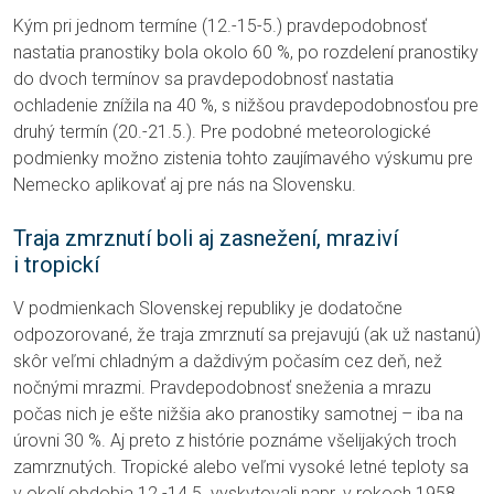
Kým pri jednom termíne (12.-15-5.) pravdepodobnosť
nastatia pranostiky bola okolo 60 %, po rozdelení pranostiky
do dvoch termínov sa pravdepodobnosť nastatia
ochladenie znížila na 40 %, s nižšou pravdepodobnosťou pre
druhý termín (20.-21.5.). Pre podobné meteorologické
podmienky možno zistenia tohto zaujímavého výskumu pre
Nemecko aplikovať aj pre nás na Slovensku.
Traja zmrznutí boli aj zasnežení, mraziví
i tropickí
V podmienkach Slovenskej republiky je dodatočne
odpozorované, že traja zmrznutí sa prejavujú (ak už nastanú)
skôr veľmi chladným a daždivým počasím cez deň, než
nočnými mrazmi. Pravdepodobnosť sneženia a mrazu
počas nich je ešte nižšia ako pranostiky samotnej – iba na
úrovni 30 %. Aj preto z histórie poznáme všelijakých troch
zamrznutých. Tropické alebo veľmi vysoké letné teploty sa
v okolí obdobia 12.-14.5. vyskytovali napr. v rokoch 1958,