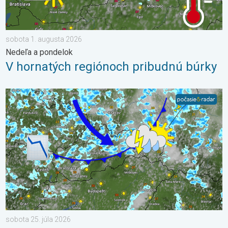
sobota 1. augusta 2026
Nedeľa a pondelok
V hornatých regiónoch pribudnú búrky
Po krátkom oteplení krátke ochladenie. Nedeľa a pondelok. . .
sobota 25. júla 2026