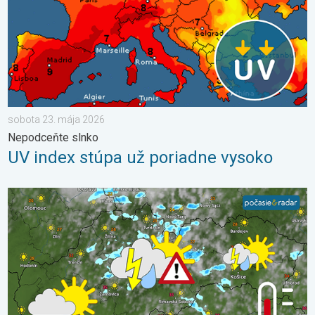
sobota 23. mája 2026
Nepodceňte slnko
UV index stúpa už poriadne vysoko
V hornatých regiónoch pribudnú búrky. Nedeľa a pondelok. . .