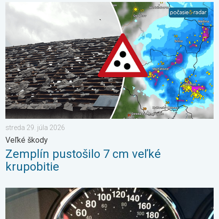
Zemplín pustošilo 7 cm veľké krupobitie. Veľké škody. . . stred
streda 29. júla 2026
Veľké škody
Zemplín pustošilo 7 cm veľké
krupobitie
Je teplota vo vašom aute reálna?. Nenechajte sa oklamať. . . š