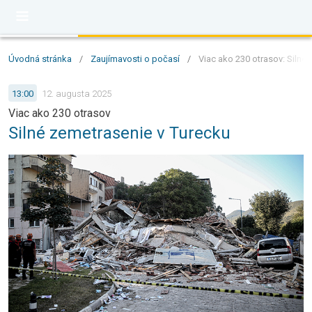
Úvodná stránka
/
Zaujímavosti o počasí
/
Viac ako 230 otrasov: Silné
13:00
12. augusta 2025
Viac ako 230 otrasov
Silné zemetrasenie v Turecku