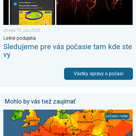
streda 15. júla 2026
Letné podujatia
Sledujeme pre vás počasie tam kde ste
vy
Všetky správy o počasí
Mohlo by vás tiež zaujímať
UV index stúpa už poriadne vysoko. Nepodceňte slnko. . . so