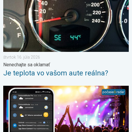
štvrtok 16. júla 2026
Nenechajte sa oklamať
Je teplota vo vašom aute reálna?
Sledujeme pre vás počasie tam kde ste vy. Letné podujatia. . . 