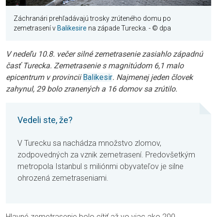
Záchranári prehľadávajú trosky zrúteného domu po
zemetrasení v
Balikesire
na západe Turecka.
- © dpa
V nedeľu 10.8. večer silné zemetrasenie zasiahlo západnú
časť Turecka. Zemetrasenie s magnitúdom 6,1 malo
epicentrum v provincii
Balikesir
. Najmenej jeden človek
zahynul, 29 bolo zranených a 16 domov sa zrútilo.
Vedeli ste, že?
V Turecku sa nachádza množstvo zlomov,
zodpovedných za vznik zemetrasení. Predovšetkým
metropola Istanbul s miliónmi obyvateľov je silne
ohrozená zemetraseniami
.
Hlavné zemetrasenie bolo cítiť až vo viac ako 200